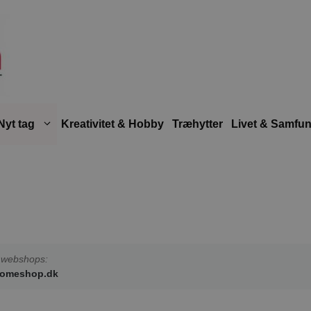
Nyt tag
Kreativitet & Hobby
Træhytter
Livet & Samfu
de webshops:
omeshop.dk