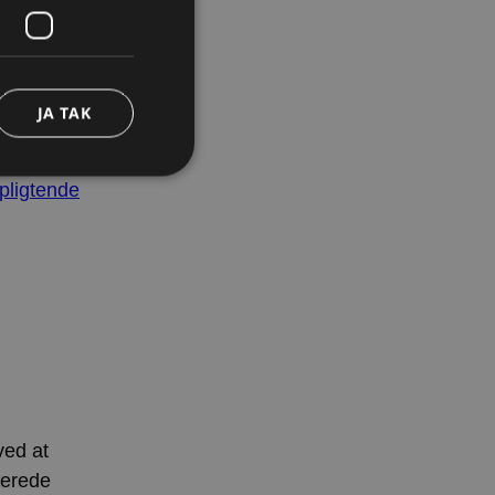
JA TAK
ddet. Men
rpligtende
den kan ikke bruges
til at huske
endigt, at Cookie-
ved at
Beskrivelse
rerede