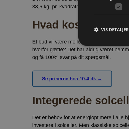
38,5 kg. pr. kvadratmeter og fås med mell
Hvad koster et nyt
VIS DETALJER
Et bud vil være mellem 500 og 1250 kr. pr.
hvorfor gætte? Det har aldrig været nemm
og få 100% svar på dit spørgsmål.
Strengt nødvendige c
korrekt uden strengt
Se priserne hos 10-4.dk →
Navn
CookieScriptConse
Integrerede solcel
Storage declaratio
Der er behov for at energioptimere i alle
Navn
investere i solceller. Men klassiske solcel