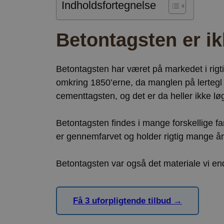
Indholdsfortegnelse
Betontagsten er i
Betontagsten har været på markedet i rigt
omkring 1850’erne, da manglen på lertegl
cementtagsten, og det er da heller ikke lø
Betontagsten findes i mange forskellige farv
er gennemfarvet og holder rigtig mange år
Betontagsten var også det materiale vi en
Få 3 uforpligtende tilbud →