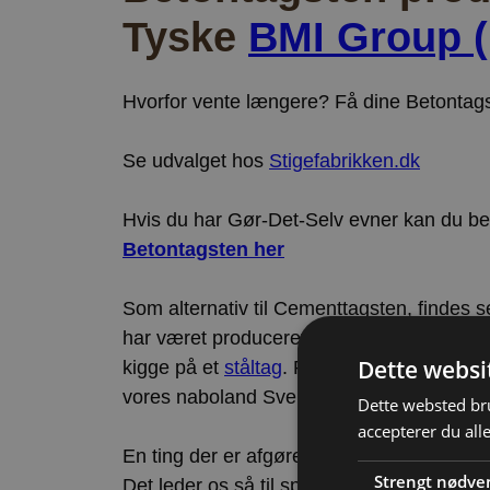
Tyske
BMI Group 
Hvorfor vente længere? Få dine Betontagst
Se udvalget hos
Stigefabrikken.dk
Hvis du har Gør-Det-Selv evner kan du best
Betontagsten her
Som alternativ til Cementtagsten, findes se
har været produceret i flere tusind år. Hv
Dette websi
kigge på et
ståltag
. Profilerede stålplader
vores naboland Sverige.
Dette websted bru
accepterer du all
En ting der er afgørende når du kigger på 
Strengt nødve
Det leder os så til spørgsmåletm om, hva