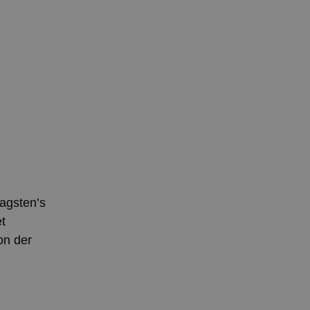
tagsten’s
t
on der