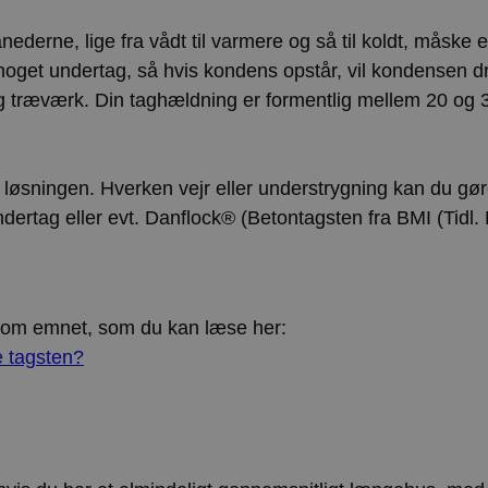
Lokal lagring
nederne, lige fra vådt til varmere og så til koldt, måske
noget undertag, så hvis kondens opstår, vil kondensen d
 træværk. Din taghældning er formentlig mellem 20 og 
tag løsningen. Hverken vejr eller understrygning kan du gø
dertag eller evt. Danflock® (Betontagsten fra BMI (Tidl. 
l om emnet, som du kan læse her:
e tagsten?