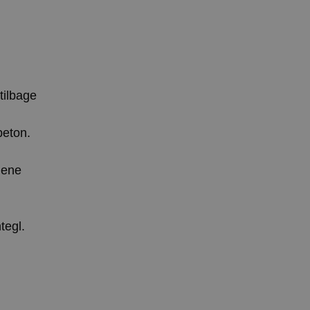
tilbage
beton.
enene
tegl.