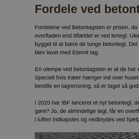
Fordele ved beton
Fordelene ved Betontagsten er prisen, da 
overfladen end tilfældet er ved lertegl. Ul
bygget til at bære de tunge betontegl. De
blev lavet med Eternit tag.
En ulempe ved betontagsten er at de har en 
Specielt hvis træer hænger ind over huse
bestille en tagrensning, så er taget så god
I 2020 har IBF lanceret et nyt betontegl, d
gøre? Jo, de almindelige tegl, får en ove
i luften indkapsles og nedbrydes ved hjælp