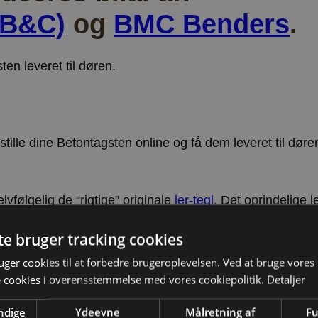
(B&C)
og
BMC Benders
.
en leveret til døren.
ille dine Betontagsten online og få dem leveret til døre
lvfølgelig de “rigtige” originale
ler-tegl
. Det oprindelige le
is tagkonstruktionen ikke kan bære de tunge tage, kan ma
te bruger tracking cookies
 har været benyttet i mere end 50 år. Specielt er ståltag u
ger cookies til at forbedre brugeroplevelsen. Ved at bruge vore
e cookies i overensstemmelse med vores cookiepolitik.
Detaljer
tag, er tagets vægt. Kan husets konstruktion bære et tun
ndige
Ydeevne
Målretning af
Fu
d Betontagsten vejer? Et tag med betontagsten vejer i o