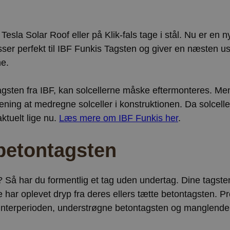
Lokal lagring
Google Privacy Policy
pports
Sessionslagring
Lokal lagring
 Tesla Solar Roof eller på Klik-fals tage i stål. Nu er en n
Lokal lagring
asser perfekt til IBF Funkis Tagsten og giver en næsten us
ne.
Lokal lagring
Lokal lagring
Tagsten fra IBF, kan solcellerne måske eftermonteres. Me
Lokal lagring
ening at medregne solceller i konstruktionen. Da solcell
ent_page
Sessionslagring
aktuelt lige nu.
Læs mere om IBF Funkis her
.
Lokal lagring
or
Lokal lagring
betontagsten
Lokal lagring
Lokal lagring
? Så har du formentlig et tag uden undertag. Dine tagste
Sessionslagring
har oplevet dryp fra deres ellers tætte betontagsten. P
Lokal lagring
 vinterperioden, understrøgne betontagsten og manglende
Lokal lagring
Lokal lagring