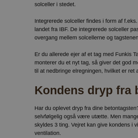
ct_has_scrolled
solceller i stedet.
wpEmojiSettingsSu
ct_screen_info
Integrerede solceller findes i form af f.eks.
ct_cookies_type
landet fra IBF. De integrerede solceller p
overgang mellem solcellerne og tagstene
apbct_page_hits
apbct_visible_fields
Er du allerede ejer af et tag med Funkis 
ct_fkp_timestamp
monterer du et nyt tag, så giver det god m
apbct_session_curr
til at nedbringe elregningen, hvilket er ret 
ct_checked_emails
apbct_existing_visit
Kondens dryp fra 
ct_checkjs
ct_timezone
Har du oplevet dryp fra dine betontagsten
apbct_session_id
selvfølgelig også være utætte. Men mange 
ct_pointer_data
skyldes 3 ting. Vejret kan give kondens i
ct_ps_timestamp
ventilation.
apbct_headless