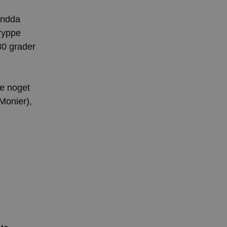
 endda
ryppe
30 grader
re noget
Monier),