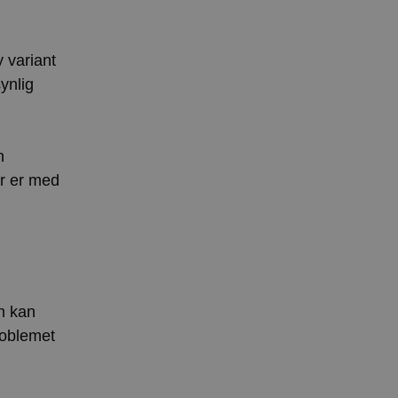
y variant
ynlig
n
er er med
n kan
roblemet