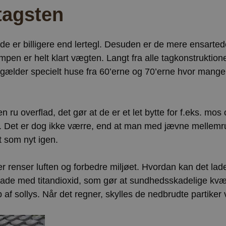
tagsten
de er billigere end lertegl. Desuden er de mere ensarted
empen er helt klart vægten. Langt fra alle tagkonstruktion
t gælder specielt huse fra 60’erne og 70’erne hvor mang
ru overflad, det gør at de er et let bytte for f.eks. mos 
t. Det er dog ikke værre, end at man med jævne mellem
t som nyt igen.
er renser luften og forbedre miljøet. Hvordan kan det lad
rflade med titandioxid, som gør at sundhedsskadelige kvæ
 af sollys. Når det regner, skylles de nedbrudte partiker