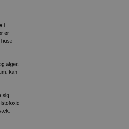
e i
er er
e huse
og alger.
rum, kan
e sig
lstofoxid
 væk.