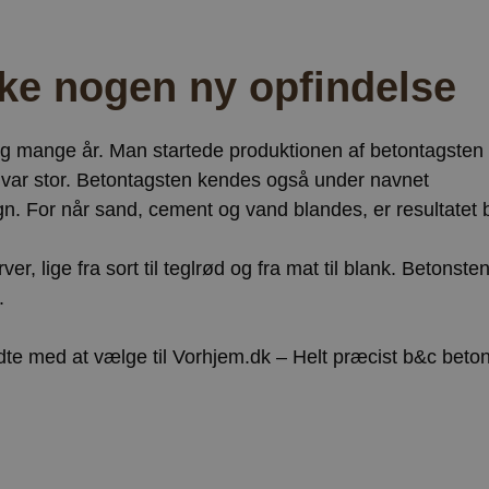
kke nogen ny opfindelse
ig mange år. Man startede produktionen af betontagsten 
 var stor. Betontagsten kendes også under navnet
gn. For når sand, cement og vand blandes, er resultatet 
er, lige fra sort til teglrød og fra mat til blank. Betonst
.
dte med at vælge til Vorhjem.dk – Helt præcist b&c beton