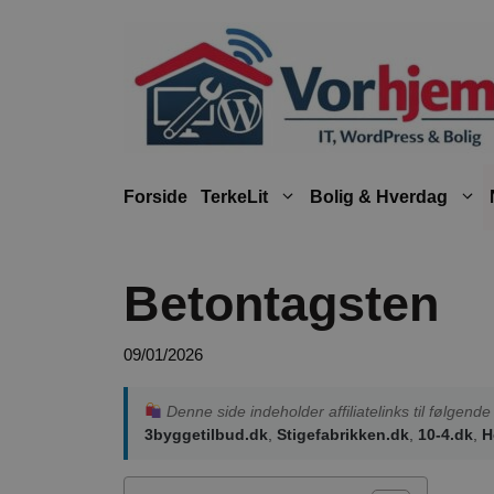
Hop
til
indhold
Forside
TerkeLit
Bolig & Hverdag
Betontagsten
09/01/2026
Denne side indeholder affiliatelinks til følgen
3byggetilbud.dk
,
Stigefabrikken.dk
,
10-4.dk
,
H