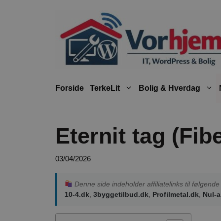
Hop
til
indhold
Forside
TerkeLit
Bolig & Hverdag
Eternit tag (Fi
03/04/2026
Denne side indeholder affiliatelinks til følgen
10-4.dk
,
3byggetilbud.dk
,
Profilmetal.dk
,
Nul-a