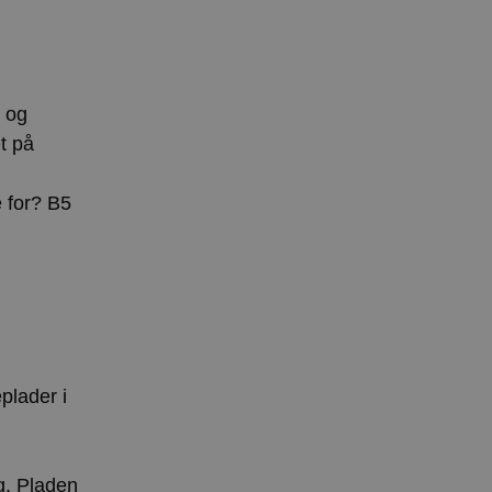
e og
t på
e for? B5
plader i
g. Pladen