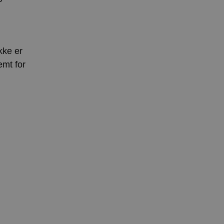
kke er
emt for