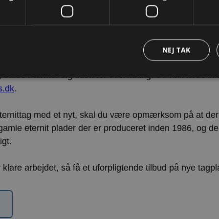
de leveres i overkommelige dimensioner.
Se udvalget af 
Swisspearl Group, en schweizisk familieejet virksomhed 
NEJ TAK
ercement tag får du 15 års garanti. De gamle plader der i
, så de nærmer sig tiden for udskiftning. Du kan læse lid
s.dk
.
Strengt nødvendige
Ydeevne
Målretning af
Funktionalitet
eternittag med et nyt, skal du være opmærksom på at der
ookies tillader kernewebsfunktionalitet såsom bruger login og kontostyring. Hjemmesi
 nødvendige cookies.
gamle eternit plader der er produceret inden 1986, og de
Provider /
gt.
Udløb
Beskrivelse
Domæne
nt
4 uger
Denne cookie bruges af Cookie-Script.com-tjenesten 
CookieScript
klare arbejdet, så få et uforpligtende tilbud på nye tagpl
2
præferencer om samtykke til besøgende. Det er nødv
www.vorhjem.dk
dage
Script.com cookiebanner fungerer korrekt.
n
Storage type