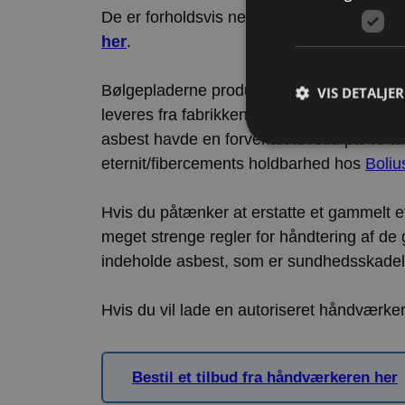
De er forholdsvis nemme at monterer da 
her
.
Bølgepladerne produceres, i dag af bl.a. 
VIS DETALJER
leveres fra fabrikken i Tjekkiet. På et fib
asbest havde en forventet levetid på 40 år
eternit/fibercements holdbarhed hos
Boliu
Hvis du påtænker at erstatte et gammelt 
Strengt nødvendige c
korrekt uden strengt
meget strenge regler for håndtering af de 
indeholde asbest, som er sundhedsskadeli
Navn
CookieScriptConse
Hvis du vil lade en autoriseret håndværker 
Storage declaratio
Bestil et tilbud fra håndværkeren her
Navn