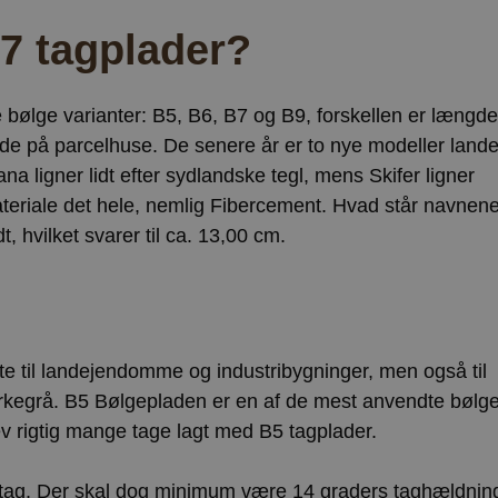
Lokal lagring
Google Privacy Policy
b7 tagplader?
pports
Sessionslagring
Lokal lagring
Lokal lagring
e bølge varianter: B5, B6, B7 og B9, forskellen er længd
Lokal lagring
de på parcelhuse. De senere år er to nye modeller lande
Lokal lagring
a ligner lidt efter sydlandske tegl, mens Skifer ligner
Lokal lagring
ateriale det hele, nemlig Fibercement. Hvad står navnen
ent_page
Sessionslagring
t, hvilket svarer til ca. 13,00 cm.
Lokal lagring
or
Lokal lagring
Lokal lagring
Lokal lagring
e til landejendomme og industribygninger, men også til
Sessionslagring
ørkegrå. B5 Bølgepladen er en af de mest anvendte bølge
Lokal lagring
ev rigtig mange tage lagt med B5 tagplader.
Lokal lagring
tag. Der skal dog minimum være 14 graders taghældnin
Lokal lagring