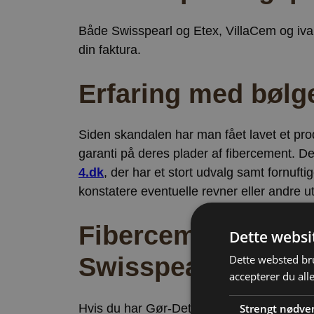
Både Swisspearl og Etex, VillaCem og iva
din faktura.
Erfaring med bølg
Siden skandalen har man fået lavet et prod
garanti på deres plader af fibercement. 
4.dk
, der har et stort udvalg samt fornuftig
konstatere eventuelle revner eller andre u
Fibercement produc
Dette websi
Dette websted bru
Swisspearl på en fa
accepterer du all
Strengt nødve
Hvis du har Gør-Det-Selv evner kan du best