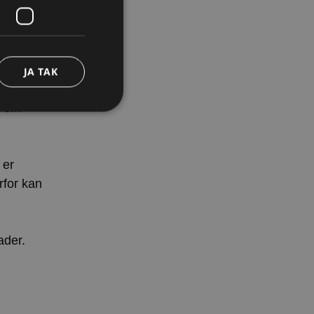
profiler
og
JA TAK
ndeholder
t om
 er
den kan ikke bruges
rfor kan
til at huske
ader.
endigt, at Cookie-
Beskrivelse