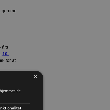
 at gemme
5 års
s.
10-
ek for at
×
s hjemmeside
nktionalitet
 døren.