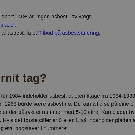
dbart i 40+ år, ingen asbest, lav vægt.
plader
.
 af asbest, få et
Tilbud på asbestsanering
.
rnit tag?
e før 1984 indeholder asbest, at eternittage fra 1984-198
ter 1988 burde være asbestfrie. Du kan altid se på dine 
 er der påtrykt et nummer med 5-10 cifre. Kun plader hv
t. Hvis det første ciffer er 0 eller 1, så indeholder pladen 
og evt. bogstaver i nummeret.