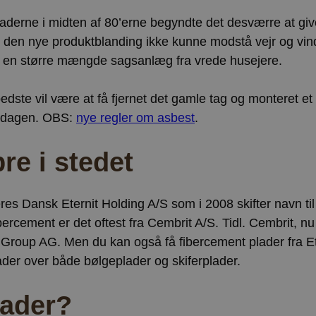
aderne i midten af 80’erne begyndte det desværre at giv
, at den nye produktblanding ikke kunne modstå vejr og vin
 en større mængde sagsanlæg fra vrede husejere.
edste vil være at få fjernet det gamle tag og monteret et
ligdagen. OBS:
nye regler om asbest
.
re i stedet
eres Dansk Eternit Holding A/S som i 2008 skifter navn ti
rcement er det oftest fra Cembrit A/S. Tidl. Cembrit, nu
 Group AG. Men du kan også få fibercement plader fra E
åder over både bølgeplader og skiferplader.
lader?