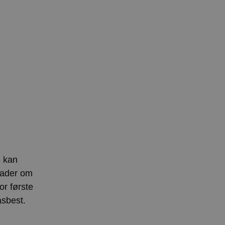
8 kan
plader om
or første
asbest.