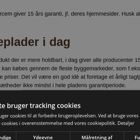
rcem giver 15 års garanti, jf. deres hjemmesider. Husk
eplader i dag
ukt der er mere holdbart, i dag giver alle producenter 1
De kan købes gennem de fleste byggemarkeder, som f.ek
e priser. Det vil være en god idé at foretage et årligt tagtj
tætheder ikke mindst i hele pladens garantiperiode.
eres bl.a. af:
te bruger tracking cookies
ger cookies til at forbedre brugeroplevelsen. Ved at bruge vore
brik i Tjekkiet.
e cookies i overensstemmelse med vores cookiepolitik.
Detaljer
ndige
Ydeevne
Målretning af
Fu
ille dine fibercement plader online og få dem leveret til