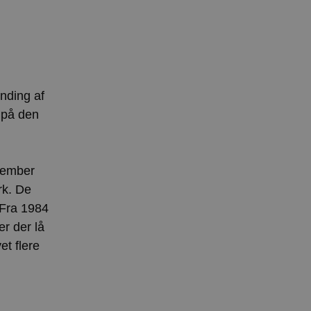
anding af
 på den
ecember
rk. De
 Fra 1984
er der lå
et flere