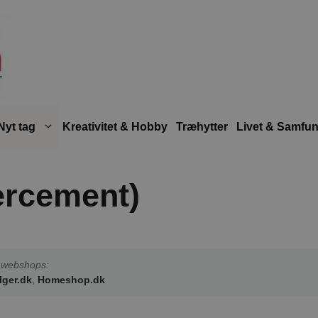
Nyt tag
Kreativitet & Hobby
Træhytter
Livet & Samfu
bercement)
de webshops:
lger.dk
,
Homeshop.dk