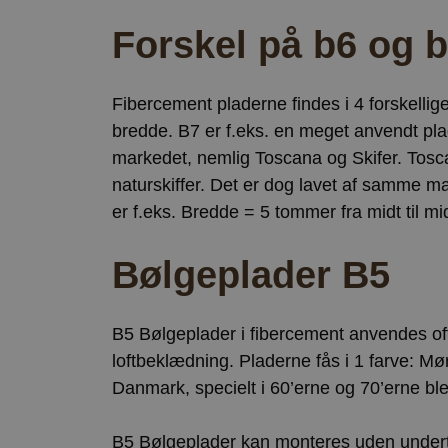
ct_has_scrolled
Forskel på b6 og 
wpEmojiSettingsSu
ct_screen_info
ct_cookies_type
Fibercement pladerne findes i 4 forskellig
apbct_page_hits
bredde. B7 er f.eks. en meget anvendt pla
apbct_visible_fields
markedet, nemlig Toscana og Skifer. Toscan
ct_fkp_timestamp
naturskiffer. Det er dog lavet af samme m
apbct_session_curr
er f.eks. Bredde = 5 tommer fra midt til mid
ct_checked_emails
Bølgeplader B5
apbct_existing_visit
ct_checkjs
ct_timezone
B5 Bølgeplader i fibercement anvendes oft
apbct_session_id
loftbeklædning. Pladerne fås i 1 farve: M
ct_pointer_data
Danmark, specielt i 60’erne og 70’erne bl
ct_ps_timestamp
B5 Bølgeplader kan monteres uden under
apbct_headless