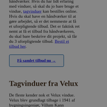
håndværker. Hvis du har lidt erfaring
ct_ps_timestamp
Lokal lagring
med vinduer, så skal du jo bare bruge et
apbct_headless
Lokal lagring
vindue,
tagvinduer
kan bestilles online.
Hvis du skal have en håndværker til at
ct_mouse_moved
Lokal lagring
gøre arbejdet, så er det nemmeste at få
et uforpligtende tilbud. Det er faktisk ret
nemt at få et tilbud fra håndværkeren,
du skal bare beskrive dit projekt, så får
du 3 uforpligtende tilbud.
Bestil et
tilbud her
.
Få samlet tilbud nu →
Tagvinduer fra Velux
De fleste kender nok et Velux vindue.
Velux blev grundlagt tilbage i 1941 af
bygningsingeniør, Villum Kann