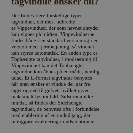
tagvindue ønsker du?
Målretning af
Funktionalitet
Der findes flere forskellige typer
Strengt nødvendige cookies tillader
kernewebsfunktionalitet såsom bruger login og
tagvinduer, det mest udbredte
kontostyring. Hjemmesiden kan ikke bruges korrekt
er Vippevinduer, der som navnet antyder
uden strengt nødvendige cookies.
kan vippes på midten. Vippevinduerne
Provider /
findes både i en standard version og i en
Navn
Udløb
Beskrivelse
Domæne
version med fjernbetjening, så vinduet
kan styres automatisk. En anden type er
CookieScriptConsent
4 uger
Denne cookie
CookieScript
2
bruges af
www.vorhjem.dk
Tophængte tagvinduer, i modsætning til
dage
Cookie-
Vippevinduet kan det Tophængte
Script.com-
tjenesten til
tagvindue kun åbnes på en måde, nemlig
at huske
udad. Et L-formet tagvindue benyttes
præferencer
om samtykke
når man ønsker et vindue der går fra
til
taget og ned til gulvet, hvilket giver
besøgende.
Det er
maksimalt lys indfald. Sidst men ikke
nødvendigt,
mindst, så findes der Sidehængte
at Cookie-
Script.com
tagvinduer, de benyttes ofte i forbindelse
cookiebanner
med etablering af en nødudgang, der
fungerer
korrekt.
muliggøre evakuering i nødsituationer.
Google
Storage declaration
Privacy Policy