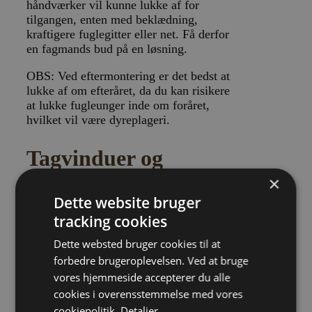
håndværker vil kunne lukke af for
tilgangen, enten med beklædning,
kraftigere fuglegitter eller net. Få derfor
en fagmands bud på en løsning.
OBS: Ved eftermontering er det bedst at
lukke af om efteråret, da du kan risikere
at lukke fugleunger inde om foråret,
hvilket vil være dyreplageri.
Tagvinduer og
Ovenlysvinduer
×
Dette website bruger
Tagvinduer og ovenlysvinduer, som de
tracking cookies
også kaldes er en herlig ting at få
Dette websted bruger cookies til at
monteret i taget. Tag-etagen er typisk
forbedre brugeroplevelsen. Ved at bruge
meget mørk, hvis der kun er vinduer i
gavlene, men med et tagvindue får
vores hjemmeside accepterer du alle
rummet et helt nyt og energivenligt lys,
cookies i overensstemmelse med vores
i form af sollys.
cookiepolitik.
Detaljer