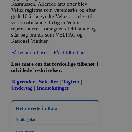
Rasmussen. Allerede året efter blev
Velux registret som varemærke og efter
godt 10 år begyndte Velux at sælge til
vores nabolande. I dag er Velux
repræsenteret i omegnen af 40 lande og
står bag brands som VELFAC og
Rationel Vinduer.
Få lys ind i huset –
Få et tilbud her
.
Læs mere om det forskellige tilbehør i
udvidede beskrivelser:
Tagrender
|
Solceller
|
Tagtrin
|
Undertag
|
Inddækninger
Relaterede indlæg
Ståltagplader