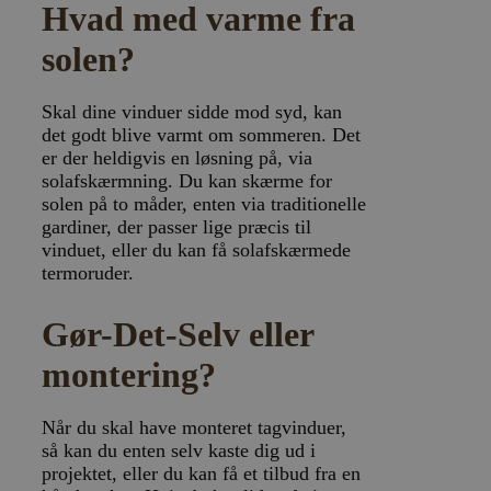
Hvad med varme fra
Navn
Storage type
Beskrivelse
solen?
ct_has_scrolled
Lokal lagring
wpEmojiSettingsSupports
Sessionslagring
Skal dine vinduer sidde mod syd, kan
ct_screen_info
Lokal lagring
det godt blive varmt om sommeren. Det
ct_cookies_type
Lokal lagring
er der heldigvis en løsning på, via
solafskærmning. Du kan skærme for
apbct_page_hits
Lokal lagring
solen på to måder, enten via traditionelle
apbct_visible_fields
Lokal lagring
gardiner, der passer lige præcis til
ct_fkp_timestamp
Lokal lagring
vinduet, eller du kan få solafskærmede
termoruder.
apbct_session_current_page
Sessionslagring
ct_checked_emails
Lokal lagring
Gør-Det-Selv eller
apbct_existing_visitor
Lokal lagring
montering?
ct_checkjs
Lokal lagring
ct_timezone
Lokal lagring
Når du skal have monteret tagvinduer,
apbct_session_id
Sessionslagring
så kan du enten selv kaste dig ud i
ct_pointer_data
Lokal lagring
projektet, eller du kan få et tilbud fra en