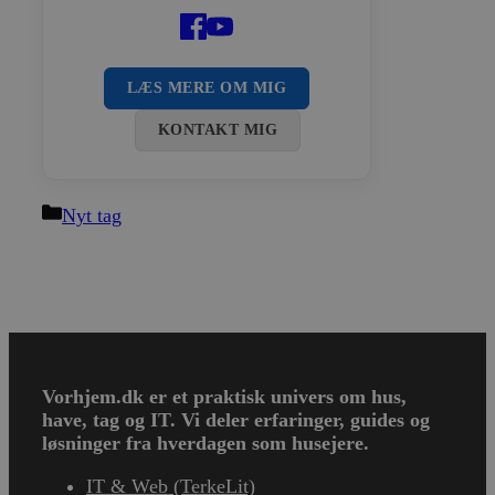
LÆS MERE OM MIG
KONTAKT MIG
Kategorier
Nyt tag
Vorhjem.dk er et praktisk univers om hus,
have, tag og IT.
Vi deler erfaringer, guides og
løsninger fra hverdagen som husejere.
IT & Web (TerkeLit)