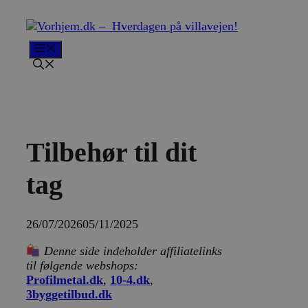
Hop
til
indhold
Menu
Tilbehør til dit
tag
26/07/2026
05/11/2025
Denne side indeholder affiliatelinks
til følgende webshops:
Profilmetal.dk
,
10-4.dk
,
3byggetilbud.dk