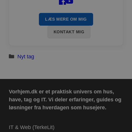
LÆS MERE OM MIG
KONTAKT MIG
Kategorier
Nyt tag
Vorhjem.dk er et praktisk univers om hus,
have, tag og IT.
Vi deler erfaringer, guides og
løsninger fra hverdagen som husejere.
IT & Web (TerkeLit)