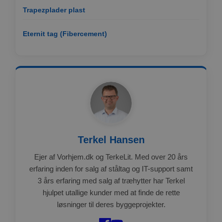
ct_screen_info
Lokal lagring
Trapezplader plast
ct_cookies_type
Lokal lagring
apbct_page_hits
Lokal lagring
Eternit tag (Fibercement)
apbct_visible_fields
Lokal lagring
ct_fkp_timestamp
Lokal lagring
apbct_session_current_page
Sessionslagring
ct_checked_emails
Lokal lagring
apbct_existing_visitor
Lokal lagring
ct_checkjs
Lokal lagring
ct_timezone
Lokal lagring
Terkel Hansen
apbct_session_id
Sessionslagring
Ejer af Vorhjem.dk og TerkeLit. Med over 20 års
ct_pointer_data
Lokal lagring
erfaring inden for salg af ståltag og IT-support samt
ct_ps_timestamp
Lokal lagring
3 års erfaring med salg af træhytter har Terkel
apbct_headless
Lokal lagring
hjulpet utallige kunder med at finde de rette
løsninger til deres byggeprojekter.
ct_mouse_moved
Lokal lagring