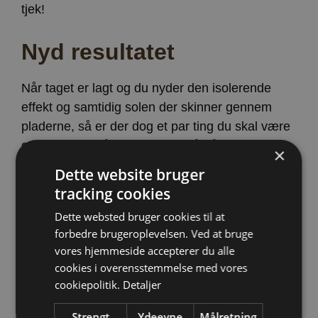
tjek!
Nyd resultatet
Når taget er lagt og du nyder den isolerende
effekt og samtidig solen der skinner gennem
pladerne, så er der dog et par ting du skal være
opmærksom på. Du bør ikke gå på dit termotag.
×
Desuden bør du skrabe sne af taget, for ikke at
Dette website bruger
overbelaste bæreevnen. Max lægteafstand er 80
tracking cookies
cm. Prisen pr. plade ligger og variere fra 500-
Dette websted bruger cookies til at
1000 kr. men det kan være svært at overskue
forbedre brugeroplevelsen. Ved at bruge
markedet, da de findes i flere kvaliteter, lag og
vores hjemmeside accepterer du alle
tykkelser.
cookies i overensstemmelse med vores
cookiepolitik.
Detaljer
Typer af Termotag
Strengt
Ydeevne
Målretning