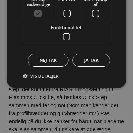
nødvendige
af
Du kender sikkert de traditionelle
termotagplader
, de monteres nemt med en
skinne og tætning mellem hver plade. En anden
Funktionalitet
mulighed er Plastmo ClickLite Termotag, i
modsætning til de traditionelle termotagplader,
udmærker ClickLite sig, ved at tagpladerne
klikkes sammen, let og elegant. Med ClickLite er
NEJ TAK
JA TAK
du fri for synlige beslag og skruer.
VIS DETALJER
En anden type for termotags systemer click-
step, der kommer fra RIAS. I modsætning til
Plastmo’s ClickLite, så bankes Click-Step
Strengt nødvendige
Ydeevne
sammen med fer og not (Som man kender det
Målretning af
Funktionalitet
fra profilbrædder og gulvbrædder mv.) Pas
Strengt nødvendige cookies tillader
endelig på du ikke banker for hårdt, når pladerne
kernewebsfunktionalitet såsom bruger login og
skal slås sammen, du risikere at ødelægge
kontostyring. Hjemmesiden kan ikke bruges korrekt