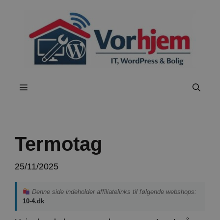
Hop
til
indhold
Menu
Termotag
25/11/2025
Denne side indeholder affiliatelinks til følgende webshops:
10-4.dk