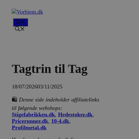
Hop
til
indhold
Menu
Tagtrin til Tag
18/07/2026
03/11/2025
🛍️
Denne side indeholder affiliatelinks
til følgende webshops:
Stigefabrikken.dk
,
Hedestoker.dk
,
Pricerunner.dk
,
10-4.dk
,
Profilmetal.dk