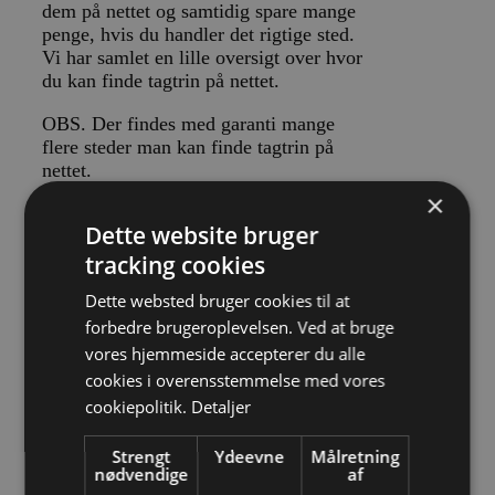
dem på nettet og samtidig spare mange
penge, hvis du handler det rigtige sted.
Vi har samlet en lille oversigt over hvor
du kan finde tagtrin på nettet.
OBS. Der findes med garanti mange
flere steder man kan finde tagtrin på
nettet.
×
Hvis du vil undgå ridser i dine
Dette website bruger
tegl/tagplader når du går på dine tagtrin,
så kan det være en rigtig god idé at
tracking cookies
supplere dine tagtrin med sådan en
Dette websted bruger cookies til at
selvklæbende.
forbedre brugeroplevelsen. Ved at bruge
Nedenstående er eksempler på
vores hjemmeside accepterer du alle
leverandører af trin.
cookies i overensstemmelse med vores
cookiepolitik.
Detaljer
Tegltag og Betontagsten
Strengt
Ydeevne
Målretning
De findes hos f.eks.
Stigefabrikken.dk
nødvendige
af
og
Hedestoker.dk