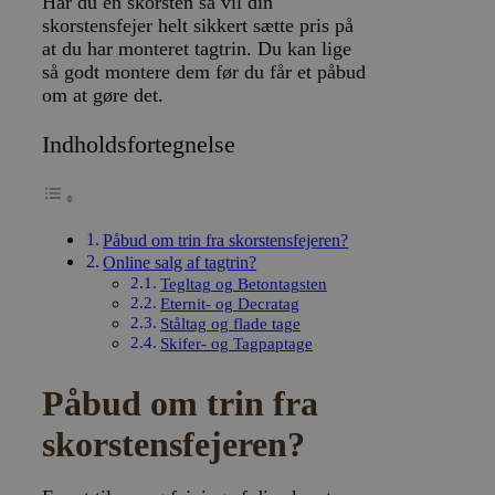
Har du en skorsten så vil din
skorstensfejer helt sikkert sætte pris på
at du har monteret tagtrin. Du kan lige
så godt montere dem før du får et påbud
om at gøre det.
Indholdsfortegnelse
Påbud om trin fra skorstensfejeren?
Online salg af tagtrin?
Tegltag og Betontagsten
Eternit- og Decratag
Ståltag og flade tage
Skifer- og Tagpaptage
Påbud om trin fra
skorstensfejeren?