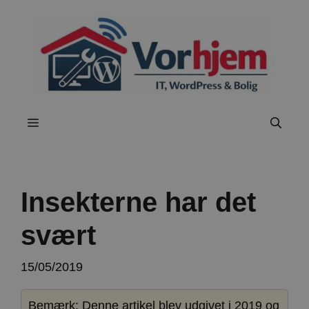
Hop
til
indhold
Menu
Insekterne har det
svært
15/05/2019
Bemærk: Denne artikel blev udgivet i 2019 og