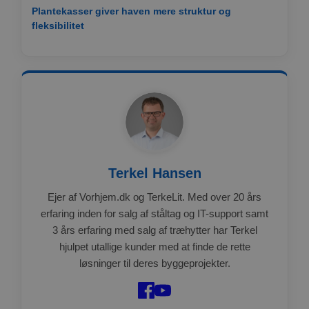
Plantekasser giver haven mere struktur og
Provider /
Navn
Udløb
Beskrivelse
Domæne
fleksibilitet
CookieScriptConsent
4 uger
Denne cookie
CookieScript
2
bruges af
www.vorhjem.dk
dage
Cookie-
Script.com-
tjenesten til
at huske
præferencer
om samtykke
til
besøgende.
Det er
nødvendigt,
at Cookie-
Script.com
Terkel Hansen
cookiebanner
fungerer
Ejer af Vorhjem.dk og TerkeLit. Med over 20 års
korrekt.
Google
erfaring inden for salg af ståltag og IT-support samt
Storage declaration
Privacy Policy
3 års erfaring med salg af træhytter har Terkel
Navn
Storage type
Beskrivelse
hjulpet utallige kunder med at finde de rette
løsninger til deres byggeprojekter.
ct_has_scrolled
Lokal lagring
wpEmojiSettingsSupports
Sessionslagring
ct_screen_info
Lokal lagring