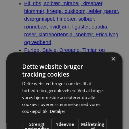
Pil, ribs, solbær, mirabel, kirsebær,
blommer, kræge, buskbom, æbler, pærer,
dværgmispel, hindbær, solbær,
rønnebær, hvidtjørn, liguster, euodia,
roser, klatrehortensia, snebær, Erica lyng
og vedbend
.
Purløg, Salvie, Oregano, Timian og
×
Citronmelisse
.
Dette website bruger
Julerose, Kodriver, Ærteblomst,
tracking cookies
Bloklokke, Slangehoved, Kortlæbe,
Læbeløs, Kæmpe jernurt, Kornblomst,
Dette websted bruger cookies til at
Vortemælk, Perikon, Asters, Stenurt, Skt.
forbedre brugeroplevelsen. Ved at bruge
Hansurt, Lavendel, Solsikke, Stokrose,
vores hjemmeside accepterer du alle
cookies i overensstemmelse med vores
Solbrud, Torskemund, Løvemund og
cookiepolitik.
Detaljer
Kattehale
.
Strengt
Ydeevne
Målretning
nødvendige
af