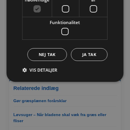
Funktionalitet
NEJ TAK
JA TAK
VIS DETALJER
Relaterede indlæg
Strengt nødvendige
Ydeevne
Gør græsplænen forårsklar
Målretning af
Funktionalitet
Strengt nødvendige cookies tillader
Løvsuger – Når bladene skal væk fra græs eller
kernewebsfunktionalitet såsom bruger login og
fliser
kontostyring. Hjemmesiden kan ikke bruges korrekt
uden strengt nødvendige cookies.