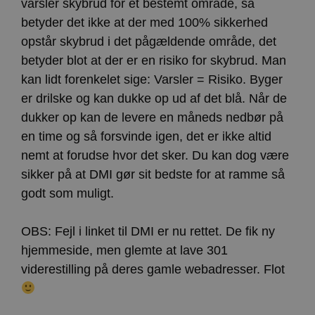
varsler skybrud for et bestemt område, så
Navn
Storage type
Beskrivelse
betyder det ikke at der med 100% sikkerhed
ct_has_scrolled
Lokal lagring
opstår skybrud i det pågældende område, det
wpEmojiSettingsSupports
Sessionslagring
betyder blot at der er en risiko for skybrud. Man
ct_screen_info
Lokal lagring
kan lidt forenkelet sige: Varsler = Risiko. Byger
ct_cookies_type
Lokal lagring
er drilske og kan dukke op ud af det blå. Når de
apbct_page_hits
Lokal lagring
dukker op kan de levere en måneds nedbør på
apbct_visible_fields
Lokal lagring
en time og så forsvinde igen, det er ikke altid
ct_fkp_timestamp
Lokal lagring
nemt at forudse hvor det sker. Du kan dog være
apbct_session_current_page
Sessionslagring
sikker på at DMI gør sit bedste for at ramme så
ct_checked_emails
Lokal lagring
godt som muligt.
apbct_existing_visitor
Lokal lagring
ct_checkjs
Lokal lagring
OBS: Fejl i linket til DMI er nu rettet. De fik ny
ct_timezone
Lokal lagring
hjemmeside, men glemte at lave 301
apbct_session_id
Sessionslagring
viderestilling på deres gamle webadresser. Flot
ct_pointer_data
Lokal lagring
ct_ps_timestamp
Lokal lagring