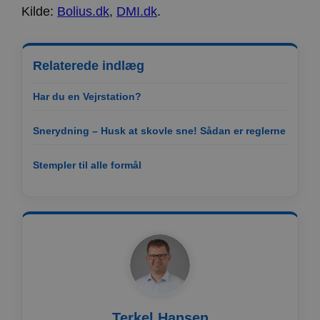
Kilde:
Bolius.dk
,
DMI.dk
.
apbct_headless
Lokal lagring
ct_mouse_moved
Lokal lagring
Relaterede indlæg
Har du en Vejrstation?
Snerydning – Husk at skovle sne! Sådan er reglerne
Stempler til alle formål
Terkel Hansen