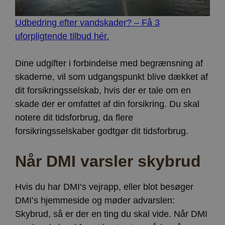
Strengt nødvendige cookies tillader
Udbedring efter vandskader? – Få 3
kernewebsfunktionalitet såsom bruger login og
kontostyring. Hjemmesiden kan ikke bruges korrekt
uforpligtende tilbud hér.
uden strengt nødvendige cookies.
Provider /
Navn
Udløb
Beskrivelse
Dine udgifter i forbindelse med begrænsning af
Domæne
skaderne, vil som udgangspunkt blive dækket af
CookieScriptConsent
4 uger
Denne cookie
CookieScript
2
bruges af
www.vorhjem.dk
dit forsikringsselskab, hvis der er tale om en
dage
Cookie-
Script.com-
skade der er omfattet af din forsikring. Du skal
tjenesten til
at huske
notere dit tidsforbrug, da flere
præferencer
om samtykke
forsikringsselskaber godtgør dit tidsforbrug.
til
besøgende.
Det er
Når DMI varsler skybrud
nødvendigt,
at Cookie-
Script.com
cookiebanner
fungerer
Hvis du har DMI’s vejrapp, eller blot besøger
korrekt.
DMI’s hjemmeside og møder advarslen:
Google
Storage declaration
Privacy Policy
Skybrud, så er der en ting du skal vide. Når DMI