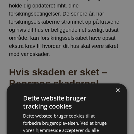
holde dig opdateret mht. dine
forsikringsbetingelser. De senere år, har
forsikringselskaberne strammet op på kravene
og hvis dit hus er beliggende i et særligt udsat
område, kan forsikringsselskabet have opsat
ekstra krav til hvordan dit hus skal være sikret
mod vandskader.
Hvis skaden er sket –
Begræns skaderne!
×
Dette website bruger
1. Du har pligt til selv at begrænse skaderne,
tracking cookies
ellers kan din dækning begrænses.
2. Kontakt dit forsikringsselskab hurtigst muligt.
Dette websted bruger cookies til at
forbedre brugeroplevelsen. Ved at bruge
3. Opsæt en pumpe til at suge vandet væk (Hvis
vores hjemmeside accepterer du alle
det kan pumpes væk).