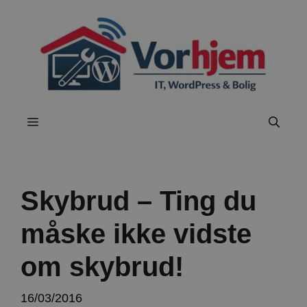
Hop
til
indhold
Menu
Skybrud – Ting du
måske ikke vidste
om skybrud!
16/03/2016