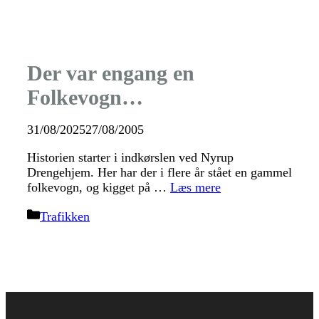
Der var engang en
Folkevogn…
31/08/2025
27/08/2005
Historien starter i indkørslen ved Nyrup
Drengehjem. Her har der i flere år stået en gammel
folkevogn, og kigget på …
Læs mere
Kategorier
Trafikken