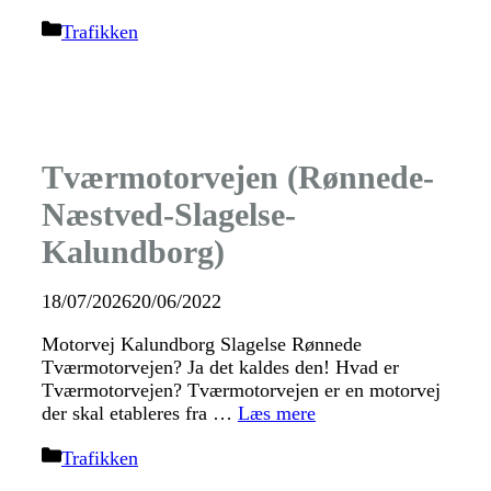
Kategorier
Trafikken
Tværmotorvejen (Rønnede-
Næstved-Slagelse-
Kalundborg)
18/07/2026
20/06/2022
Motorvej Kalundborg Slagelse Rønnede
Tværmotorvejen? Ja det kaldes den! Hvad er
Tværmotorvejen? Tværmotorvejen er en motorvej
der skal etableres fra …
Læs mere
Kategorier
Trafikken