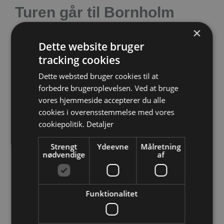
Turen går til Bornholm
×
16/09/2022
Dette website bruger
Bornholm er et yndet feriemål for hele familien.
tracking cookies
En masse oplevelser venter på øen i søen. Er
Dette websted bruger cookies til at
du søstærk så …
Læs mere
forbedre brugeroplevelsen. Ved at bruge
vores hjemmeside accepterer du alle
Kategorier
Ferie
cookies i overensstemmelse med vores
cookiepolitik.
Detaljer
Strengt
Ydeevne
Målretning
nødvendige
af
Turen går til Berlin
(Tyskland)
Funktionalitet
14/11/2021