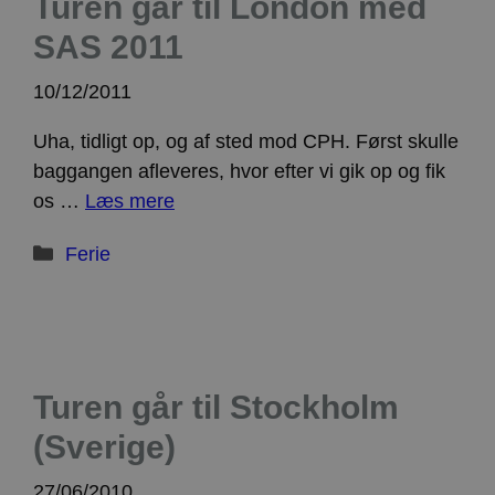
Turen går til London med
SAS 2011
10/12/2011
Uha, tidligt op, og af sted mod CPH. Først skulle
baggangen afleveres, hvor efter vi gik op og fik
os …
Læs mere
Kategorier
Ferie
Turen går til Stockholm
(Sverige)
27/06/2010