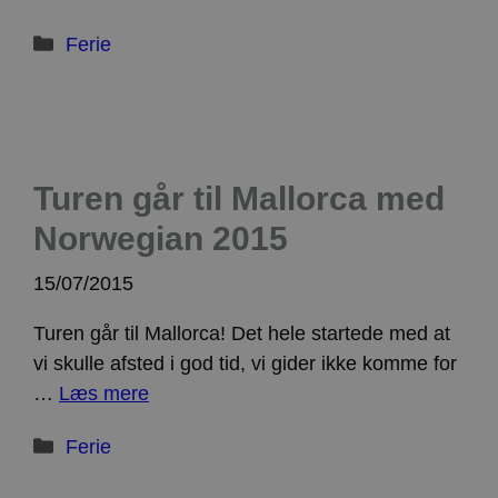
præferencer
om samtykke
Kategorier
til
Ferie
besøgende.
Det er
nødvendigt,
at Cookie-
Script.com
cookiebanner
fungerer
korrekt.
Google
Turen går til Mallorca med
Storage declaration
Privacy Policy
Norwegian 2015
Navn
Storage type
Beskrivelse
ct_has_scrolled
Lokal lagring
15/07/2015
wpEmojiSettingsSupports
Sessionslagring
Turen går til Mallorca! Det hele startede med at
ct_screen_info
Lokal lagring
vi skulle afsted i god tid, vi gider ikke komme for
ct_cookies_type
Lokal lagring
…
Læs mere
apbct_page_hits
Lokal lagring
apbct_visible_fields
Lokal lagring
Kategorier
Ferie
ct_fkp_timestamp
Lokal lagring