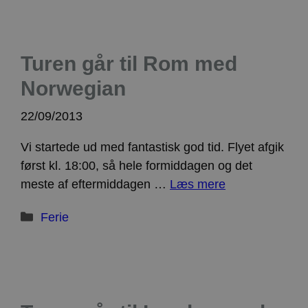
apbct_session_current_page
Sessionslagring
ct_checked_emails
Lokal lagring
apbct_existing_visitor
Lokal lagring
Turen går til Rom med
ct_checkjs
Lokal lagring
ct_timezone
Lokal lagring
Norwegian
apbct_session_id
Sessionslagring
22/09/2013
ct_pointer_data
Lokal lagring
ct_ps_timestamp
Lokal lagring
Vi startede ud med fantastisk god tid. Flyet afgik
apbct_headless
Lokal lagring
først kl. 18:00, så hele formiddagen og det
ct_mouse_moved
Lokal lagring
meste af eftermiddagen …
Læs mere
Kategorier
Ferie