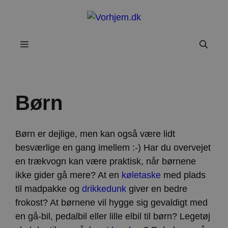
Hop
til
indhold
Menu
Børn
Børn er dejlige, men kan også være lidt
besværlige en gang imellem :-) Har du overvejet
en trækvogn kan være praktisk, når børnene
ikke gider gå mere? At en
køletaske
med plads
til madpakke og
drikkedunk
giver en bedre
frokost? At børnene vil hygge sig gevaldigt med
en gå-bil, pedalbil eller lille elbil til børn? Legetøj