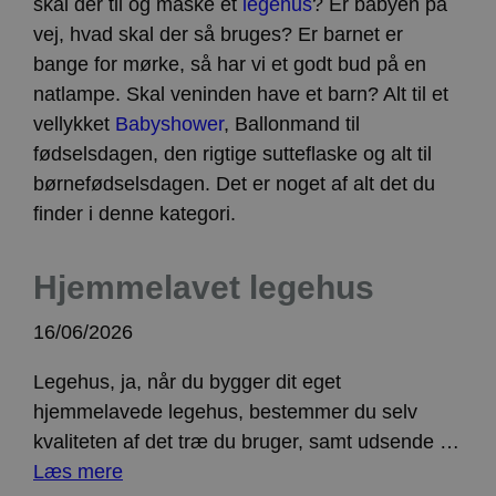
skal der til og måske et
legehus
? Er babyen på
vej, hvad skal der så bruges? Er barnet er
bange for mørke, så har vi et godt bud på en
natlampe. Skal veninden have et barn? Alt til et
vellykket
Babyshower
, Ballonmand til
fødselsdagen, den rigtige sutteflaske og alt til
børnefødselsdagen. Det er noget af alt det du
finder i denne kategori.
Hjemmelavet legehus
16/06/2026
Legehus, ja, når du bygger dit eget
hjemmelavede legehus, bestemmer du selv
kvaliteten af det træ du bruger, samt udsende …
Læs mere