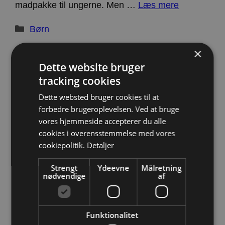
madpakke til ungerne. Men …
Læs mere
Kategorier
Børn
×
Dette website bruger
tracking cookies
Legetøj til børn
Dette websted bruger cookies til at
forbedre brugeroplevelsen. Ved at bruge
28/09/2024
vores hjemmeside accepterer du alle
cookies i overensstemmelse med vores
Hvor finder du dit legetøj? Legetøj? Der er så
cookiepolitik.
Detaljer
mange muligheder når de små poder skal have
Strengt
Ydeevne
Målretning
legetøj. Legetøj skal …
Læs mere
nødvendige
af
Kategorier
Børn
Funktionalitet