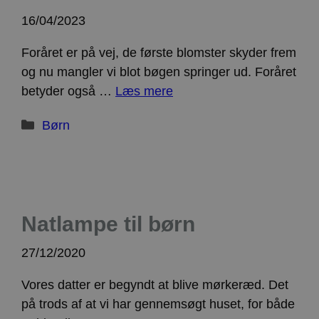
Script.com-
tjenesten til
16/04/2023
at huske
præferencer
om samtykke
Foråret er på vej, de første blomster skyder frem
til
besøgende.
og nu mangler vi blot bøgen springer ud. Foråret
Det er
nødvendigt,
betyder også …
Læs mere
at Cookie-
Script.com
cookiebanner
Kategorier
Børn
fungerer
korrekt.
Google
Storage declaration
Privacy Policy
Navn
Storage type
Beskrivelse
ct_has_scrolled
Lokal lagring
Natlampe til børn
wpEmojiSettingsSupports
Sessionslagring
ct_screen_info
Lokal lagring
27/12/2020
ct_cookies_type
Lokal lagring
Vores datter er begyndt at blive mørkeræd. Det
apbct_page_hits
Lokal lagring
på trods af at vi har gennemsøgt huset, for både
apbct_visible_fields
Lokal lagring