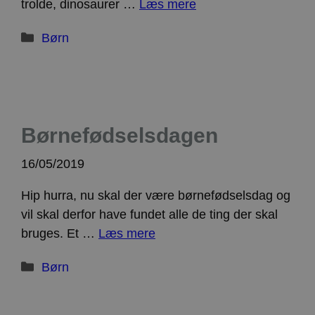
trolde, dinosaurer …
Læs mere
ct_fkp_timestamp
Lokal lagring
apbct_session_current_page
Sessionslagring
Kategorier
Børn
ct_checked_emails
Lokal lagring
apbct_existing_visitor
Lokal lagring
ct_checkjs
Lokal lagring
ct_timezone
Lokal lagring
Børnefødselsdagen
apbct_session_id
Sessionslagring
ct_pointer_data
Lokal lagring
16/05/2019
ct_ps_timestamp
Lokal lagring
apbct_headless
Lokal lagring
Hip hurra, nu skal der være børnefødselsdag og
ct_mouse_moved
Lokal lagring
vil skal derfor have fundet alle de ting der skal
bruges. Et …
Læs mere
Kategorier
Børn