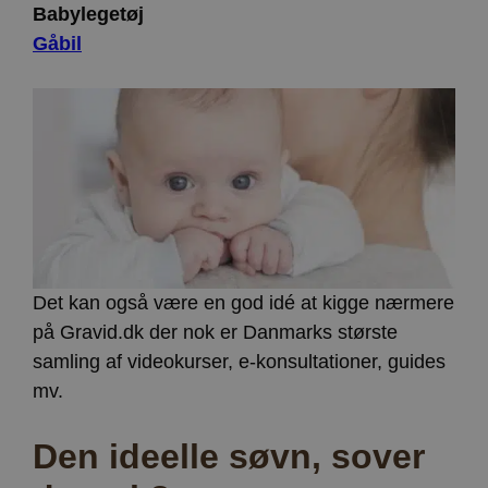
Babylegetøj
ct_ps_timestamp
Lokal lagring
Gåbil
apbct_headless
Lokal lagring
ct_mouse_moved
Lokal lagring
Det kan også være en god idé at kigge nærmere
på Gravid.dk der nok er Danmarks største
samling af videokurser, e-konsultationer, guides
mv.
Den ideelle søvn, sover