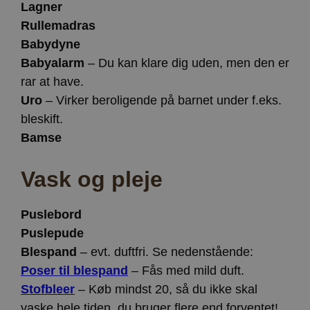
Lagner
Rullemadras
Babydyne
Babyalarm
– Du kan klare dig uden, men den er
rar at have.
Uro
– Virker beroligende på barnet under f.eks.
bleskift.
Bamse
Vask og pleje
Puslebord
Puslepude
Blespand
– evt. duftfri. Se nedenstående:
Poser til blespand
– Fås med mild duft.
Stofbleer
– Køb mindst 20, så du ikke skal
vaske hele tiden, du bruger flere end forventet!