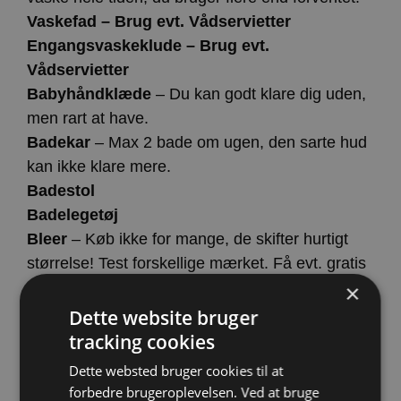
Vaskefad – Brug evt. Vådservietter
Engangsvaskeklude – Brug evt.
Vådservietter
Babyhåndklæde
– Du kan godt klare dig uden,
men rart at have.
Badekar
– Max 2 bade om ugen, den sarte hud
kan ikke klare mere.
Badestol
Badelegetøj
Bleer
– Køb ikke for mange, de skifter hurtigt
størrelse! Test forskellige mærket. Få evt. gratis
prøvepakker.
×
Babyolie
Dette website bruger
Sikkerhedsvatpinde
– Når du skal rese babys
tracking cookies
navle.
Dette websted bruger cookies til at
Babybørste/Tættekam
– Kan modvirke ARP
forbedre brugeroplevelsen. Ved at bruge