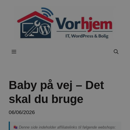
Hop
til
indhold
Menu
Baby på vej – Det
skal du bruge
06/06/2026
Denne side indeholder affiliatelinks til følgende webshops: