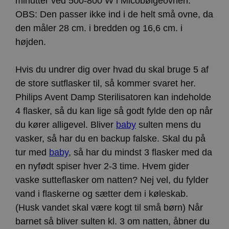
minutter ved 500-800 W i Micobølgeovnen.
OBS: Den passer ikke ind i de helt små ovne, da
den måler 28 cm. i bredden og 16,6 cm. i
højden.
Hvis du undrer dig over hvad du skal bruge 5 af
de store sutflasker til, så kommer svaret her.
Philips Avent Damp Sterilisatoren kan indeholde
4 flasker, så du kan lige så godt fylde den op når
du kører alligevel. Bliver
baby
sulten mens du
vasker, så har du en backup falske. Skal du på
tur med
baby
, så har du mindst 3 flasker med da
en nyfødt spiser hver 2-3 time. Hvem gider
vaske sutteflasker om natten? Nej vel, du fylder
vand i flaskerne og sætter dem i køleskab.
(Husk vandet skal være kogt til små børn) Når
barnet så bliver sulten kl. 3 om natten, åbner du