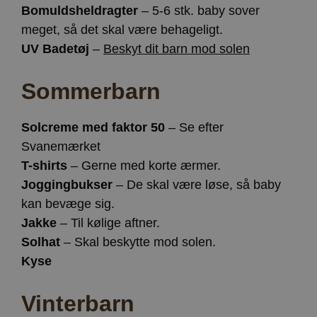
Bomuldsheldragter
– 5-6 stk. baby sover
Målretning af
Funktionalitet
meget, så det skal være behageligt.
Strengt nødvendige cookies tillader
UV Badetøj
–
Beskyt dit barn mod solen
kernewebsfunktionalitet såsom bruger login og
kontostyring. Hjemmesiden kan ikke bruges korrekt
uden strengt nødvendige cookies.
Sommerbarn
Provider /
Navn
Udløb
Beskrivelse
Domæne
Solcreme med faktor 50
– Se efter
CookieScriptConsent
4 uger
Denne cookie
CookieScript
2
bruges af
www.vorhjem.dk
Svanemærket
dage
Cookie-
Script.com-
T-shirts
– Gerne med korte ærmer.
tjenesten til
at huske
Joggingbukser
– De skal være løse, så baby
præferencer
om samtykke
kan bevæge sig.
til
besøgende.
Jakke
– Til kølige aftner.
Det er
Solhat
– Skal beskytte mod solen.
nødvendigt,
at Cookie-
Kyse
Script.com
cookiebanner
fungerer
korrekt.
Vinterbarn
Google
Storage declaration
Privacy Policy