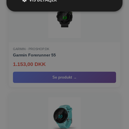
Strengt nødvendige
Ydeevne
Målretning af
Funktionalitet
Strengt nødvendige cookies tillader
kernewebsfunktionalitet såsom bruger login og
GARMIN - PROSHOP.DK
kontostyring. Hjemmesiden kan ikke bruges korrekt
Garmin Forerunner 55
uden strengt nødvendige cookies.
1.153,00 DKK
Provider /
Navn
Udløb
Beskrivelse
Domæne
Se produkt →
CookieScriptConsent
4 uger
Denne cookie
CookieScript
2
bruges af
www.vorhjem.dk
dage
Cookie-
Script.com-
tjenesten til
at huske
præferencer
om samtykke
til
besøgende.
Det er
nødvendigt,
at Cookie-