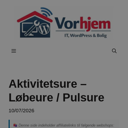
Hop
til
indhold
Menu
Aktivitetsure –
Løbeure / Pulsure
10/07/2026
Denne side indeholder affiliatelinks til følgende webshops: