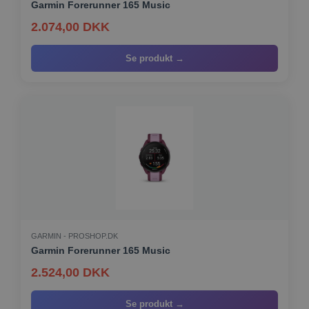
Garmin Forerunner 165 Music
ct_timezone
Lokal lagring
2.074,00 DKK
apbct_session_id
Sessionslagring
ct_pointer_data
Lokal lagring
Se produkt →
ct_ps_timestamp
Lokal lagring
apbct_headless
Lokal lagring
ct_mouse_moved
Lokal lagring
GARMIN - PROSHOP.DK
Garmin Forerunner 165 Music
2.524,00 DKK
Se produkt →