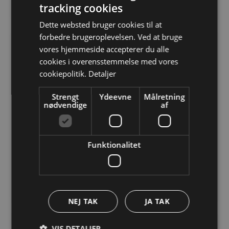
Se produkt →
tracking cookies
Dette websted bruger cookies til at
forbedre brugeroplevelsen. Ved at bruge
vores hjemmeside accepterer du alle
cookies i overensstemmelse med vores
cookiepolitik.
Detaljer
Strengt
Ydeevne
Målretning
nødvendige
af
GARMIN - PROSHOP.DK
Funktionalitet
Garmin Forerunner 55
1.119,00 DKK
Se produkt →
NEJ TAK
JA TAK
VIS DETALJER