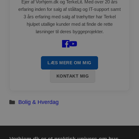
Ejer af Vorhjem.dk og TerkeLit. Med over 20 års
præferencer
om samtykke
erfaring inden for salg af ståltag og IT-support samt
til
besøgende.
3 års erfaring med salg af træhytter har Terkel
Det er
nødvendigt,
hjulpet utallige kunder med at finde de rette
at Cookie-
løsninger til deres byggeprojekter.
Script.com
cookiebanner
fungerer
korrekt.
Google
Storage declaration
Privacy Policy
LÆS MERE OM MIG
Navn
Storage type
Beskrivelse
ct_has_scrolled
Lokal lagring
KONTAKT MIG
wpEmojiSettingsSupports
Sessionslagring
ct_screen_info
Lokal lagring
Kategorier
Bolig & Hverdag
ct_cookies_type
Lokal lagring
apbct_page_hits
Lokal lagring
apbct_visible_fields
Lokal lagring
ct_fkp_timestamp
Lokal lagring
apbct_session_current_page
Sessionslagring