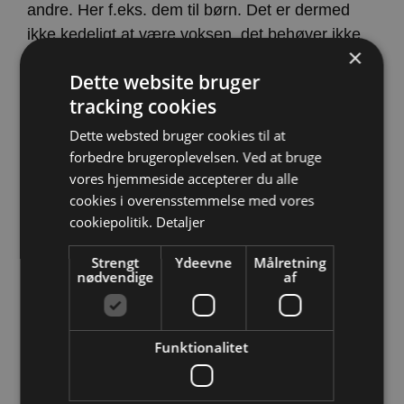
andre. Her f.eks. dem til børn. Det er dermed
ikke kedeligt at være voksen, det behøver ikke
×
at være hvide tørre piller. Man kan få lidt
Dette website bruger
grundlæggende via en bamsebjørn og så
tracking cookies
selvfølgelig spise og leve sundt samtidig.
Dette websted bruger cookies til at
Se udvalget hos
Helsebixen.dk
forbedre brugeroplevelsen. Ved at bruge
vores hjemmeside accepterer du alle
cookies i overensstemmelse med vores
cookiepolitik.
Detaljer
Strengt
Ydeevne
Målretning
nødvendige
af
Funktionalitet