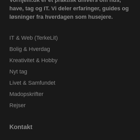
Vorhjem.dk er et praktisk univers om hus,
have, tag og IT.
Vi deler erfaringer, guides og
ct_checked_emails
Lokal lagring
løsninger fra hverdagen som husejere.
apbct_existing_visitor
Lokal lagring
ct_checkjs
Lokal lagring
ct_timezone
Lokal lagring
IT & Web (TerkeLit)
apbct_session_id
Sessionslagring
Bolig & Hverdag
ct_pointer_data
Lokal lagring
Kreativitet & Hobby
ct_ps_timestamp
Lokal lagring
Nyt tag
apbct_headless
Lokal lagring
ct_mouse_moved
Lokal lagring
Livet & Samfundet
Madopskrifter
Rejser
Kontakt