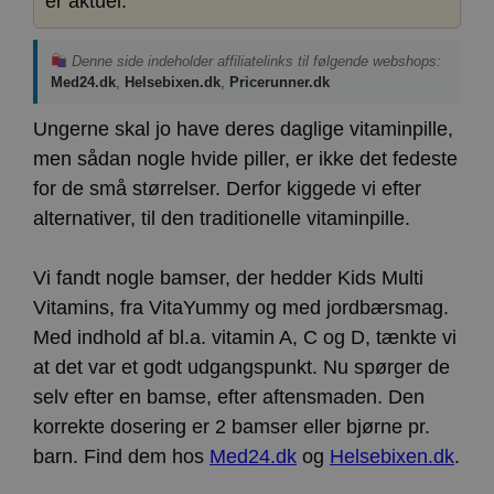
er aktuel.
Denne side indeholder affiliatelinks til følgende webshops:
Med24.dk
,
Helsebixen.dk
,
Pricerunner.dk
Ungerne skal jo have deres daglige vitaminpille,
men sådan nogle hvide piller, er ikke det fedeste
for de små størrelser. Derfor kiggede vi efter
alternativer, til den traditionelle vitaminpille.
Vi fandt nogle bamser, der hedder Kids Multi
Vitamins, fra VitaYummy og med jordbærsmag.
Med indhold af bl.a. vitamin A, C og D, tænkte vi
at det var et godt udgangspunkt. Nu spørger de
selv efter en bamse, efter aftensmaden. Den
korrekte dosering er 2 bamser eller bjørne pr.
barn. Find dem hos
Med24.dk
og
Helsebixen.dk
.