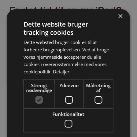
Er det tid til en ny iPad?
×
Dette website bruger
Find din nye iPad fra f.eks.
CSMegastore.dk
.
tracking cookies
Dette websted bruger cookies til at
Annonce i samarbejde med
PriceRunner
forbedre brugeroplevelsen. Ved at bruge
vores hjemmeside accepterer du alle
cookies i overensstemmelse med vores
cookiepolitik.
Detaljer
Strengt
Ydeevne
Målretning
nødvendige
af
Funktionalitet