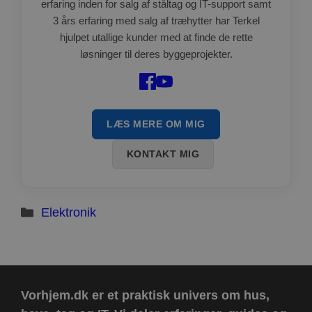
erfaring inden for salg af ståltag og IT-support samt
om samtykke
til
3 års erfaring med salg af træhytter har Terkel
besøgende.
Det er
hjulpet utallige kunder med at finde de rette
nødvendigt,
løsninger til deres byggeprojekter.
at Cookie-
Script.com
cookiebanner
fungerer
korrekt.
Google
Storage declaration
Privacy Policy
LÆS MERE OM MIG
Navn
Storage type
Beskrivelse
KONTAKT MIG
ct_has_scrolled
Lokal lagring
wpEmojiSettingsSupports
Sessionslagring
ct_screen_info
Lokal lagring
Kategorier
Elektronik
ct_cookies_type
Lokal lagring
apbct_page_hits
Lokal lagring
apbct_visible_fields
Lokal lagring
ct_fkp_timestamp
Lokal lagring
Vorhjem.dk er et praktisk univers om hus,
apbct_session_current_page
Sessionslagring