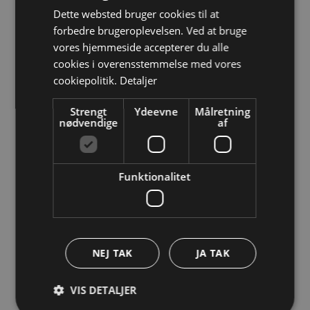
Dette websted bruger cookies til at
forbedre brugeroplevelsen. Ved at bruge
Se videoen her
vores hjemmeside accepterer du alle
cookies i overensstemmelse med vores
Transport
cookiepolitik.
Detaljer
Drop Tesla, Ford, Chevrolet, Dodge, Harley-
Strengt
Ydeevne
Målretning
Davidson. Vælg i stedet f.eks. Volkswagen,
nødvendige
af
Hyundai, Volvo, Peugeot, Renault, BMW og
Ducati.
Funktionalitet
Tøj og mode
Drop Nike, Levi’s, Under Armour, New Balance,
Timberland, Oakley, Patagonia, The North Face
NEJ TAK
JA TAK
mfl. Vælg i stedet Adidas, Puma, Mizuno, Nudie
Jeans, G-Star Raw, Wrangler, Craft, Hummel,
VIS DETALJER
Salomon, Asics, Fjällräven, Berghaus, Bergans,