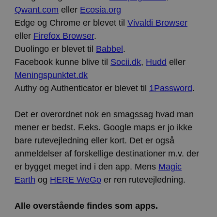
fungerer
korrekt.
Qwant.com
eller
Ecosia.org
Google
Edge og Chrome er blevet til
Vivaldi Browser
Storage declaration
Privacy Policy
eller
Firefox Browser
.
Navn
Storage type
Beskrivelse
Duolingo er blevet til
Babbel
.
ct_has_scrolled
Lokal lagring
Facebook kunne blive til
Socii.dk
,
Hudd
eller
wpEmojiSettingsSupports
Sessionslagring
Meningspunktet.dk
ct_screen_info
Lokal lagring
Authy og Authenticator er blevet til
1Password
.
ct_cookies_type
Lokal lagring
apbct_page_hits
Lokal lagring
Det er overordnet nok en smagssag hvad man
apbct_visible_fields
Lokal lagring
mener er bedst. F.eks. Google maps er jo ikke
ct_fkp_timestamp
Lokal lagring
bare rutevejledning eller kort. Det er også
anmeldelser af forskellige destinationer m.v. der
apbct_session_current_page
Sessionslagring
er bygget meget ind i den app. Mens
Magic
ct_checked_emails
Lokal lagring
Earth
og
HERE WeGo
er ren rutevejledning.
apbct_existing_visitor
Lokal lagring
ct_checkjs
Lokal lagring
Alle overstående findes som apps.
ct_timezone
Lokal lagring