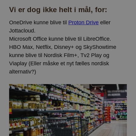
apbct_session_id
Sessionslagring
Vi er dog ikke helt i mål, for:
ct_pointer_data
Lokal lagring
OneDrive kunne blive til
Proton Drive
eller
ct_ps_timestamp
Lokal lagring
Jottacloud.
apbct_headless
Lokal lagring
Microsoft Office kunne blive til LibreOffice.
ct_mouse_moved
Lokal lagring
HBO Max, Netflix, Disney+ og SkyShowtime
kunne blive til Nordisk Film+, Tv2 Play og
Viaplay (Eller måske et nyt fælles nordisk
alternativ?)