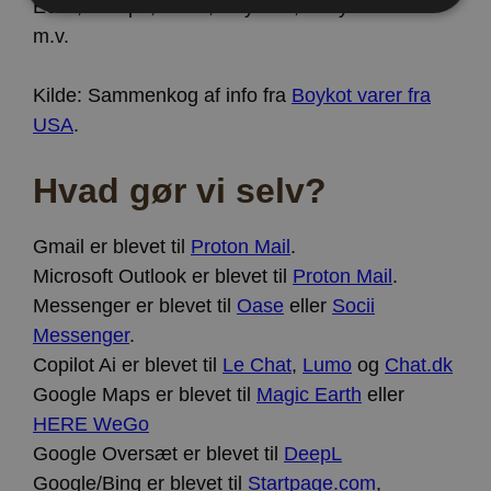
Ecco, Scarpa, Lowa, Ray.Ban, Helly Hansen
m.v.
Strengt nødvendige
Ydeevne
Målretning af
Funktionalitet
Kilde: Sammenkog af info fra
Boykot varer fra
USA
.
Strengt nødvendige cookies tillader
kernewebsfunktionalitet såsom bruger login og
kontostyring. Hjemmesiden kan ikke bruges korrekt
Hvad gør vi selv?
uden strengt nødvendige cookies.
Provider /
Navn
Udløb
Beskrivelse
Domæne
Gmail er blevet til
Proton Mail
.
CookieScriptConsent
4 uger
Denne cookie
CookieScript
Microsoft Outlook er blevet til
Proton Mail
.
2
bruges af
www.vorhjem.dk
dage
Cookie-
Messenger er blevet til
Oase
eller
Socii
Script.com-
tjenesten til
Messenger
.
at huske
præferencer
Copilot Ai er blevet til
Le Chat
,
Lumo
og
Chat.dk
om samtykke
til
Google Maps er blevet til
Magic Earth
eller
besøgende.
Det er
HERE WeGo
nødvendigt,
at Cookie-
Google Oversæt er blevet til
DeepL
Script.com
cookiebanner
Google/Bing er blevet til
Startpage.com
,