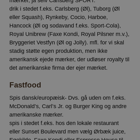
mærker, ja selv Carlsberg SPORT.
drik i stedet f.eks. Carlsberg (Øl), Tuborg (Øl
eller Squash), Rynkeby, Cocio, Harboe,
Hancock (Øl og sodavand f.eks. Sport-Cola),
Royal Unibrew (Faxe Kondi, Royal Pilsner m.v.),
Bryggeriet Vestfyn (Øl og Jolly). mfl. for vi skal
stadig støtte egen produktion, men ikke
amerikansk ejede mærker, der udløser royalty til
det amerikanske firma der ejer mærket.
Fastfood
Spis dansk/europæisk- Dvs. gå uden om f.eks.
McDonald’s, Carl’s Jr. og Burger King og andre
amerikanske mærker.
spis i stedet f.eks. hos den lokale restaurant
eller Sunset Boulevard men vælg Ørbæk juice,
Egekilde, Faxe Kondi eller Espresso House til