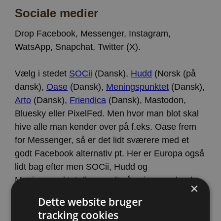
Sociale medier
Drop Facebook, Messenger, Instagram,
WatsApp, Snapchat, Twitter (X).
Vælg i stedet
SOCii
(Dansk),
Hudd
(Norsk (på
dansk),
Oase
(Dansk),
Meningspunktet
(Dansk),
Arto
(Dansk),
Friendica
(Dansk), Mastodon,
Bluesky eller PixelFed. Men hvor man blot skal
hive alle man kender over på f.eks. Oase frem
for Messenger, så er det lidt sværere med et
godt Facebook alternativ pt. Her er Europa også
lidt bag efter men SOCii, Hudd og
Meningspunktet.dk er godt på vej, spændende
×
om en af dem bliver det nye store.
Socii findes
Dette website bruger
desuden på Engelsk
. Mens
Hudd
findes på
tracking cookies
Norsk, Dansk og Engelsk