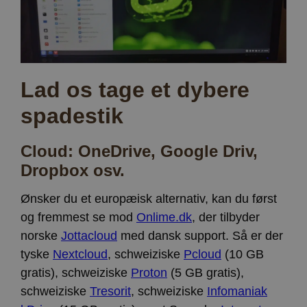
korrekt.
Google
Storage declaration
Privacy Policy
Navn
Storage type
Beskrivelse
ct_has_scrolled
Lokal lagring
Lad os tage et dybere
wpEmojiSettingsSupports
Sessionslagring
spadestik
ct_screen_info
Lokal lagring
ct_cookies_type
Lokal lagring
Cloud: OneDrive, Google Driv,
apbct_page_hits
Lokal lagring
Dropbox osv.
apbct_visible_fields
Lokal lagring
ct_fkp_timestamp
Lokal lagring
Ønsker du et europæisk alternativ, kan du først
apbct_session_current_page
Sessionslagring
og fremmest se mod
Onlime.dk
, der tilbyder
ct_checked_emails
Lokal lagring
norske
Jottacloud
med dansk support. Så er der
apbct_existing_visitor
Lokal lagring
tyske
Nextcloud
, schweiziske
Pcloud
(10 GB
gratis), schweiziske
Proton
(5 GB gratis),
ct_checkjs
Lokal lagring
schweiziske
Tresorit
, schweiziske
Infomaniak
ct_timezone
Lokal lagring