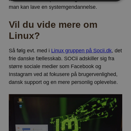
man kan lave en systemgendannelse.
Strengt nødvendige
Ydeevne
Målretning af
Funktionalitet
Vil du vide mere om
Strengt nødvendige cookies tillader
Linux?
kernewebsfunktionalitet såsom bruger login og
kontostyring. Hjemmesiden kan ikke bruges korrekt
uden strengt nødvendige cookies.
Så følg evt. med i
Linux gruppen på Socii.dk
, det
Provider /
Navn
Udløb
Beskrivelse
frie danske fællesskab. SOCii adskiller sig fra
Domæne
større sociale medier som Facebook og
CookieScriptConsent
4 uger
Denne cookie
CookieScript
2
bruges af
www.vorhjem.dk
Instagram ved at fokusere på brugervenlighed,
dage
Cookie-
Script.com-
dansk support og en mere personlig oplevelse.
tjenesten til
at huske
præferencer
om samtykke
til
besøgende.
Det er
nødvendigt,
at Cookie-
Script.com
cookiebanner
fungerer