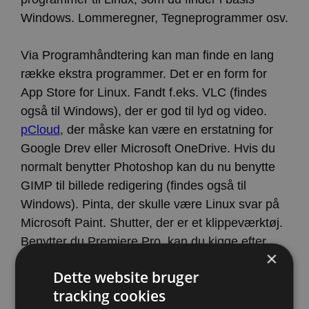
Windows. Lommeregner, Tegneprogrammer osv.
Via Programhåndtering kan man finde en lang
række ekstra programmer. Det er en form for
App Store for Linux. Fandt f.eks. VLC (findes
også til Windows), der er god til lyd og video.
pCloud
, der måske kan være en erstatning for
Google Drev eller Microsoft OneDrive. Hvis du
normalt benytter Photoshop kan du nu benytte
GIMP til billede redigering (findes også til
Windows). Pinta, der skulle være Linux svar på
Microsoft Paint. Shutter, der er et klippeværktøj.
Benytter du Premiere Pro, kan du kigge efter
×
Lightworks. Lightroom kan erstattes med
Dette website bruger
RawTherapee. Dreamweaver kan erstattes med
tracking cookies
Bluefish. CoralDRAW kan ersttes med Inkscape