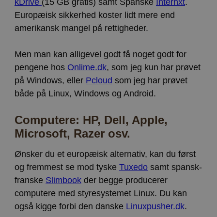
kDrive
(15 GB gratis) samt Spanske
Internxt
.
apbct_session_id
Sessionslagring
Europæisk sikkerhed koster lidt mere end
ct_pointer_data
Lokal lagring
amerikansk mangel på rettigheder.
ct_ps_timestamp
Lokal lagring
apbct_headless
Lokal lagring
Men man kan alligevel godt få noget godt for
ct_mouse_moved
Lokal lagring
pengene hos
Onlime.dk
, som jeg kun har prøvet
på Windows, eller
Pcloud
som jeg har prøvet
både på Linux, Windows og Android.
Computere: HP, Dell, Apple,
Microsoft, Razer osv.
Ønsker du et europæisk alternativ, kan du først
og fremmest se mod tyske
Tuxedo
samt spansk-
franske
Slimbook
der begge producerer
computere med styresystemet Linux. Du kan
også kigge forbi den danske
Linuxpusher.dk
.