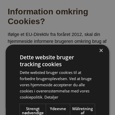
Information omkring
Cookies?
Ifølge et EU-Direktiv fra foråret 2012, skal din
hjemmeside informere brugeren omkring brug af
Cookies på din side. Det skal ske ved aktivt
×
samtykke. Dvs. at din gæst på hjemmesiden,
Dette website bruger
skal have mulighed for at fravælge cookies. Den
tracking cookies
pågældende regel gælder alle hjemmesider i EU
Dette websted bruger cookies til at
der benytter cookies, samt alle hjemmesider i
forbedre brugeroplevelsen. Ved at bruge
resten af verden, der er målrettet mod det
vores hjemmeside accepterer du alle
europæiske marked. Jeg har testet en række
cookies i overensstemmelse med vores
forsekellige værktøjer til at informere og
cookiepolitik.
Detaljer
begrænse cookies. Danske
Cookiebot.com
er
Strengt
Ydeevne
Målretning
min favorit men mest du får en bedre pris hos
nødvendige
af