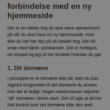
Provider /
forbindelse med en ny
Navn
Udløb
Beskrivelse
Domæne
hjemmeside
CookieScriptConsent
4 uger
Denne cookie
CookieScript
2
bruges af
www.vorhjem.dk
dage
Cookie-
Script.com-
tjenesten til
Der er en række ting du skal være opmærksom
at huske
præferencer
på når du skal have en ny hjemmeside. Hvis
om samtykke
ikke du har har styr på de basale ting, kan du
til
besøgende.
ende med håret i postkassen. Det er heldigvis
Det er
nødvendigt,
ret simpelt og jeg vil her fortælle hvordan du gør.
at Cookie-
Script.com
cookiebanner
fungerer
1.
Dit domæne
korrekt.
Google
Storage declaration
Privacy Policy
I princippet er et domæne ikke dit. Men du kan
registre brugsretten til det domæne du ønsker,
Navn
Storage type
Beskrivelse
hvis det er ledigt. Nogen webbureauer registrer
ct_has_scrolled
Lokal lagring
“dit” domæne i deres navn. Det vil sige at de har
wpEmojiSettingsSupports
Sessionslagring
fuld kontrol over det domæne eller den web-
ct_screen_info
Lokal lagring