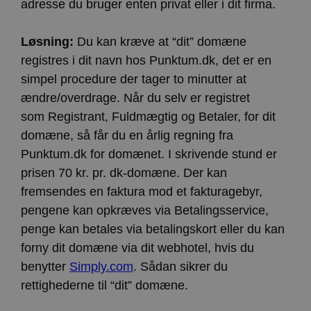
adresse du bruger enten privat eller i dit firma.
ct_cookies_type
Lokal lagring
apbct_page_hits
Lokal lagring
Løsning:
Du kan kræve at “dit” domæne
apbct_visible_fields
Lokal lagring
registres i dit navn hos Punktum.dk, det er en
ct_fkp_timestamp
Lokal lagring
simpel procedure der tager to minutter at
apbct_session_current_page
Sessionslagring
ændre/overdrage. Når du selv er registret
ct_checked_emails
Lokal lagring
som Registrant, Fuldmægtig og Betaler, for dit
apbct_existing_visitor
Lokal lagring
domæne, så får du en årlig regning fra
ct_checkjs
Lokal lagring
Punktum.dk for domænet. I skrivende stund er
prisen 70 kr. pr. dk-domæne. Der kan
ct_timezone
Lokal lagring
fremsendes en faktura mod et fakturagebyr,
apbct_session_id
Sessionslagring
pengene kan opkræves via Betalingsservice,
ct_pointer_data
Lokal lagring
penge kan betales via betalingskort eller du kan
ct_ps_timestamp
Lokal lagring
forny dit domæne via dit webhotel, hvis du
apbct_headless
Lokal lagring
benytter
Simply.com
. Sådan sikrer du
ct_mouse_moved
Lokal lagring
rettighederne til “dit” domæne.