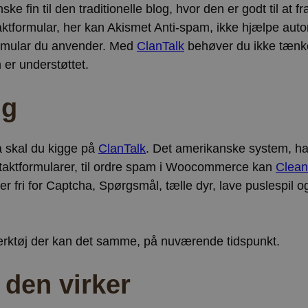
e fin til den traditionelle blog, hvor den er godt til a
aktformular, her kan Akismet Anti-spam, ikke hjælpe aut
formular du anvender. Med
ClanTalk
behøver du ikke tænk
er understøttet.
ng
å skal du kigge på
ClanTalk
. Det amerikanske system, har
kontaktformularer, til ordre spam i Woocommerce kan
Clean
 fri for Captcha, Spørgsmål, tælle dyr, lave puslespil o
ærktøj der kan det samme, på nuværende tidspunkt.
 den virker