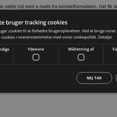
vælte ind med e-mails fra kontaktformularen. Det fik de
altså ordre hvor navn, adresse osv var en gang volapyk. 
nbefales til dig. Så har du problemer med spam fra din 
te bruger tracking cookies
 ligegyldige e-mails.
ger cookies til at forbedre brugeroplevelsen. Ved at bruge vore
e cookies i overensstemmelse med vores cookiepolitik.
Detaljer
ndige
Ydeevne
Målretning af
Fu
NEJ TAK
til 2.400 kr (Tjen penge online)
Strengt nødvendige
Ydeevne
Målretning af
Funktionalitet
ookies tillader kernewebsfunktionalitet såsom bruger login og kontostyring. Hjemmesi