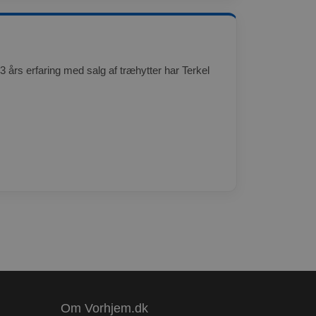
til at huske
endigt, at Cookie-
3 års erfaring med salg af træhytter har Terkel
Beskrivelse
Om Vorhjem.dk