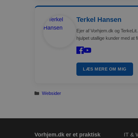
korrekt uden strengt
Navn
Terkel Hansen
CookieScriptConse
Ejer af Vorhjem.dk og TerkeLit.
hjulpet utallige kunder med at f
Storage declaratio
Navn
ct_has_scrolled
LÆS MERE OM MIG
wpEmojiSettingsSu
ct_screen_info
ct_cookies_type
Kategorier
Websider
apbct_page_hits
apbct_visible_fields
ct_fkp_timestamp
apbct_session_curr
ct_checked_emails
Vorhjem.dk er et praktisk
IT & 