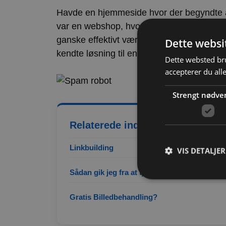
Havde en hjemmeside hvor der begyndte at 
var en webshop, hvor der kom spam ordre, 
ganske effektivt værktøj, som godt kan a
Dette websi
kendte løsning til en renere indbakke uden
Dette websted bru
accepterer du all
Strengt nødve
Relaterede indlæg
Linkbuilding
VIS DETALJER
Sådan gik jeg fra at tjene 800 kr om måneden 
Gratis Billedbehandling?
Strengt nødvendige c