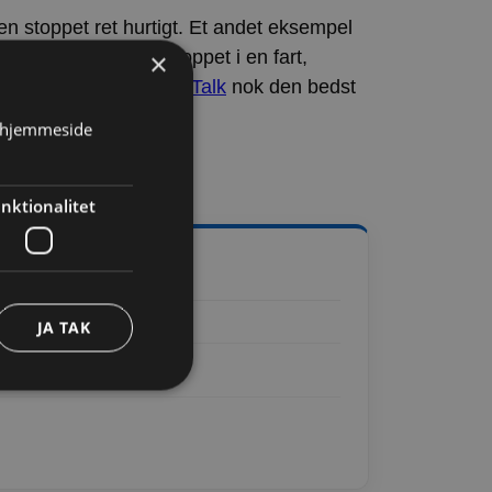
n stoppet ret hurtigt. Et andet eksempel
Det fik den også stoppet i en fart,
×
hjemmeside? Så er
ClanTalk
nok den bedst
s hjemmeside
nktionalitet
JA TAK
den kan ikke bruges