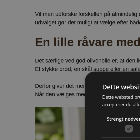
Vil man udforske forskellen på almindelig
udvalget gør det muligt at vælge efter b
En lille råvare me
Det særlige ved god olivenolie er, at den
Et stykke brød, en skål suppe eller en sal
Dette websi
Derfor giver det mening at tænke olivenoli
Når den vælges med omtanke, bliver den en 
Dette websted bru
accepterer du all
Strengt nødve