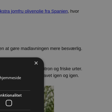
kstra jomfru olivenolie fra Spanien
, hvor
uden at gøre madlavningen mere besværlig.
×
je med krydderier, citron og friske urter.
måltider, der bliver lavet igen og igen.
s hjemmeside
nktionalitet