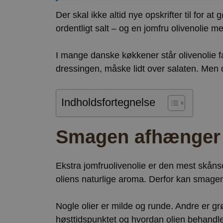
Der skal ikke altid nye opskrifter til for 
ordentligt salt – og en jomfru olivenolie 
I mange danske køkkener står olivenolie fa
dressingen, måske lidt over salaten. Men de
Indholdsfortegnelse
Smagen afhænger b
Ekstra jomfruolivenolie er den mest skåns
oliens naturlige aroma. Derfor kan smagen v
Nogle olier er milde og runde. Andre er gr
høsttidspunktet og hvordan olien behandle