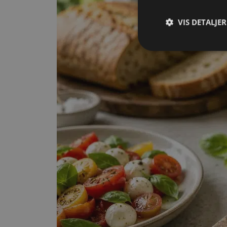
VIS DETALJER
Strengt nødvendige c
korrekt uden strengt
Navn
CookieScriptConse
Storage declaratio
Navn
ct_has_scrolled
wpEmojiSettingsSu