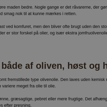
at gøre maden bedre. Nogle gange er det råvarerne, der gør
med smag nok til at kunne mærkes i retten.
st ved komfuret, men den bliver ofte brugt uden den store
r er stor forskel på olier, og især ekstra jomfruolivenoli
åde af oliven, høst og
omt fremstillede type olivenolie. Den laves uden kemisk 
ariere meget fra olie til olie.
ønne, græsagtige, pebret eller mere frugtige. Det afhæng
s efter presning.