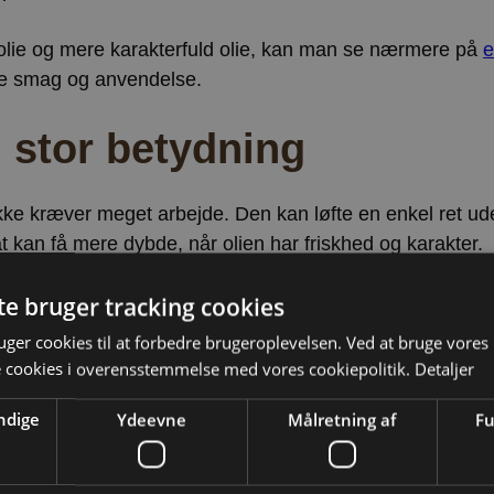
 olie og mere karakterfuld olie, kan man se nærmere på
e
åde smag og anvendelse.
d stor betydning
 ikke kræver meget arbejde. Den kan løfte en enkel ret 
at kan få mere dybde, når olien har friskhed og karakter.
te bruger tracking cookies
e som mere end bare fedtstof. Den er en smagsgiver på lin
fast del af køkkenet – ikke kun til gæstemad, men til de 
ger cookies til at forbedre brugeroplevelsen. Ved at bruge vore
e cookies i overensstemmelse med vores cookiepolitik.
Detaljer
ndige
Ydeevne
Målretning af
Fu