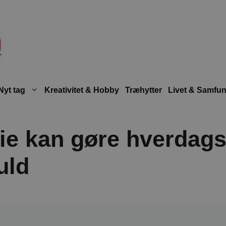
Nyt tag
Kreativitet & Hobby
Træhytter
Livet & Samfu
lie kan gøre hverda
uld