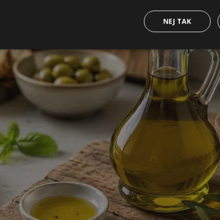
NEJ TAK
Strengt nødvendige
Ydeevne
Målretning af
Funktionalitet
ookies tillader kernewebsfunktionalitet såsom bruger login og kontostyring. Hjemmesi
 nødvendige cookies.
Provider /
Udløb
Beskrivelse
Domæne
nt
4 uger
Denne cookie bruges af Cookie-Script.com-tjenesten 
CookieScript
2
præferencer om samtykke til besøgende. Det er nødv
www.vorhjem.dk
dage
Script.com cookiebanner fungerer korrekt.
n
Storage type
Lokal lagring
Google Privacy Policy
pports
Sessionslagring