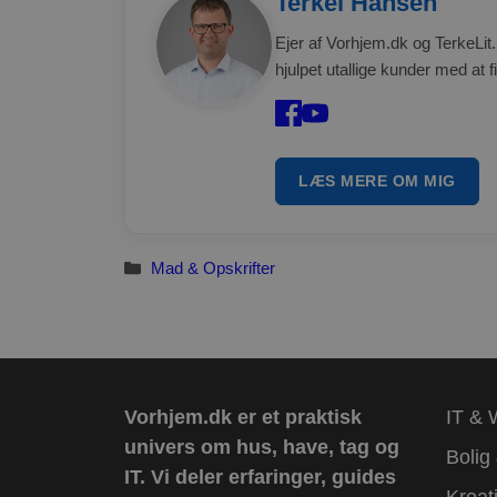
Terkel Hansen
Ejer af Vorhjem.dk og TerkeLit.
hjulpet utallige kunder med at f
LÆS MERE OM MIG
Kategorier
Mad & Opskrifter
Vorhjem.dk er et praktisk
IT & 
univers om hus, have, tag og
Bolig
IT.
Vi deler erfaringer, guides