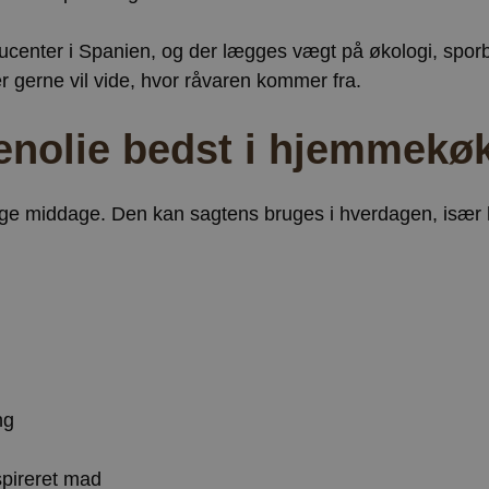
center i Spanien, og der lægges vægt på økologi, sporba
r gerne vil vide, hvor råvaren kommer fra.
enolie bedst i hjemmekø
ige middage. Den kan sagtens bruges i hverdagen, især 
ng
spireret mad