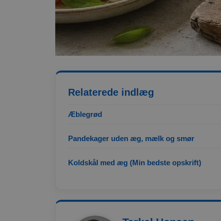
ct_screen_info
ct_cookies_type
apbct_page_hits
apbct_visible_fields
ct_fkp_timestamp
apbct_session_curr
ct_checked_emails
Relaterede indlæg
apbct_existing_visit
Æblegrød
ct_checkjs
ct_timezone
Pandekager uden æg, mælk og smør
apbct_session_id
ct_pointer_data
Koldskål med æg (Min bedste opskrift)
ct_ps_timestamp
apbct_headless
ct_mouse_moved