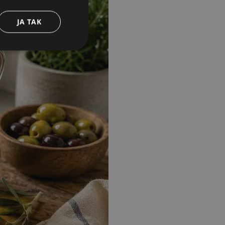
JA TAK
den kan ikke bruges
til at huske
endigt, at Cookie-
Beskrivelse