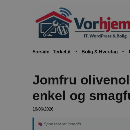
Hop
til
indhold
Forside
TerkeLit
Bolig & Hverdag
Jomfru oliveno
enkel og smagf
18/06/2026
Sponsoreret indhold