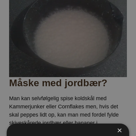
Måske med jordbær?
Man kan selvfølgelig spise koldskål med
Kammerjunker eller Cornflakes men, hvis det
skal peppes lidt op, kan man med fordel fylde
skiveskårede jordbær eller bananer i,
×
umiddelbart før servering. Så bliver det ekstra