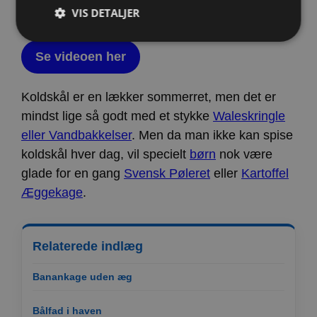
Velbekomme
VIS DETALJER
Se videoen her
Strengt nødvendige
Ydeevne
Målretning af
Funktionalitet
Koldskål er en lækker sommerret, men det er
mindst lige så godt med et stykke
Waleskringle
Strengt nødvendige cookies tillader
kernewebsfunktionalitet såsom bruger login og
eller Vandbakkelser
. Men da man ikke kan spise
kontostyring. Hjemmesiden kan ikke bruges korrekt
uden strengt nødvendige cookies.
koldskål hver dag, vil specielt
børn
nok være
Provider /
glade for en gang
Svensk Pøleret
eller
Kartoffel
Navn
Udløb
Beskrivelse
Domæne
Æggekage
.
CookieScriptConsent
4 uger
Denne cookie
CookieScript
2
bruges af
www.vorhjem.dk
dage
Cookie-
Script.com-
tjenesten til
Relaterede indlæg
at huske
præferencer
om samtykke
Banankage uden æg
til
besøgende.
Det er
Bålfad i haven
nødvendigt,