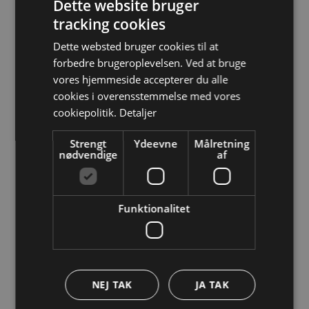
Dette website bruger
friskt.
tracking cookies
Dette websted bruger cookies til at
forbedre brugeroplevelsen. Ved at bruge
vores hjemmeside accepterer du alle
cookies i overensstemmelse med vores
cookiepolitik.
Detaljer
Strengt
Ydeevne
Målretning
nødvendige
af
Funktionalitet
Så skal vi have koldskål
sangen
Nu du er kommet i Koldskån stemning så skal
NEJ TAK
JA TAK
du da lige høre sangen: Nede med Koldskål –