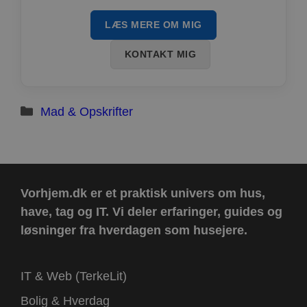
ct_checkjs
Lokal lagring
ct_timezone
Lokal lagring
LÆS MERE OM MIG
apbct_session_id
Sessionslagring
KONTAKT MIG
ct_pointer_data
Lokal lagring
ct_ps_timestamp
Lokal lagring
apbct_headless
Lokal lagring
Kategorier
Mad & Opskrifter
ct_mouse_moved
Lokal lagring
Vorhjem.dk er et praktisk univers om hus,
have, tag og IT.
Vi deler erfaringer, guides og
løsninger fra hverdagen som husejere.
IT & Web (TerkeLit)
Bolig & Hverdag