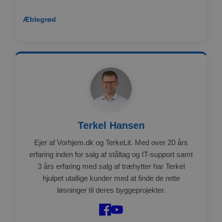
at Cookie-
Script.com
cookiebanner
Æblegrød
fungerer
korrekt.
Google
Storage declaration
Privacy Policy
Navn
Storage type
Beskrivelse
ct_has_scrolled
Lokal lagring
wpEmojiSettingsSupports
Sessionslagring
ct_screen_info
Lokal lagring
ct_cookies_type
Lokal lagring
Terkel Hansen
apbct_page_hits
Lokal lagring
Ejer af Vorhjem.dk og TerkeLit. Med over 20 års
apbct_visible_fields
Lokal lagring
erfaring inden for salg af ståltag og IT-support samt
ct_fkp_timestamp
Lokal lagring
3 års erfaring med salg af træhytter har Terkel
hjulpet utallige kunder med at finde de rette
apbct_session_current_page
Sessionslagring
løsninger til deres byggeprojekter.
ct_checked_emails
Lokal lagring
apbct_existing_visitor
Lokal lagring